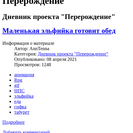
Перерождение
Дневник проекта "Перерождение"
Маленькая эльфийка готовит обед
Информация о материале
Автор:
AnnTenna
Категория:
Дневник проекта "Перерождение"
Опубликовано: 08 апреля 2021
Просмотров: 1248
анимация
Rpg
gif
НПС
эльфийка
еда
гифка
табурет
Подробнее
Добавить комментарий