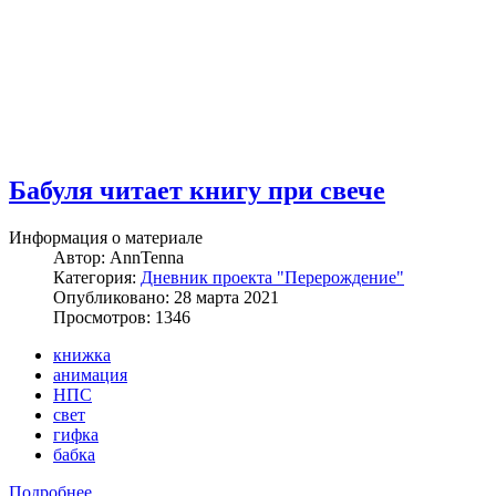
Бабуля читает книгу при свече
Информация о материале
Автор:
AnnTenna
Категория:
Дневник проекта "Перерождение"
Опубликовано: 28 марта 2021
Просмотров: 1346
книжка
анимация
НПС
свет
гифка
бабка
Подробнее