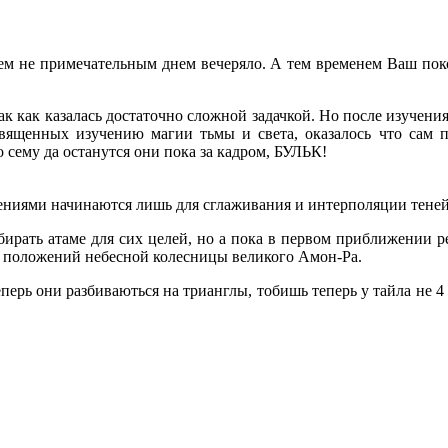
чем не примечательным днем вечеряло. А тем временем Ваш по
 так как казалась достаточно сложной задачкой. Но после изуче
священных изучению магии тьмы и света, оказалось что сам 
о сему да останутся они пока за кадром, БУЛЬК!
ниями начинаются лишь для сглаживания и интерполяции теней
бирать атаме для сих целей, но а пока в первом приближении р
 положений небесной колесницы великого Амон-Ра.
ерь они разбиваються на трианглы, тобишь теперь у тайла не 4 