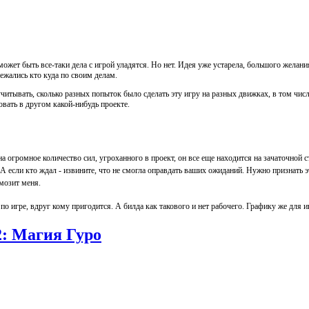
ожет быть все-таки дела с игрой уладятся. Но нет. Идея уже устарела, большого желания
бежались кто куда по своим делам.
итывать, сколько разных попыток было сделать эту игру на разных движках, в том числе 
овать в другом какой-нибудь проекте.
на огромное количество сил, угроханного в проект, он все еще находится на зачаточной 
. А если кто ждал - извините, что не смогла оправдать ваших ожиданий. Нужно признать 
мозит меня.
игре, вдруг кому пригодится. А билда как такового и нет рабочего. Графику же для и
 2: Магия Гуро