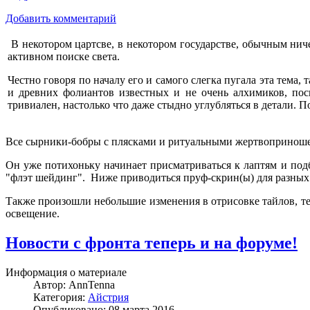
Добавить комментарий
В некотором цартсве, в некотором государстве, обычным ни
активном поиске света.
Честно говоря по началу его и самого слегка пугала эта тема,
и древних фолиантов известных и не очень алхимиков, по
тривиален, настолько что даже стыдно углубляться в детали. П
Все сырники-бобры с плясками и ритуальными жертвоприноше
Он уже потихоньку начинает присматриваться к лаптям и под
"флэт шейдинг". Ниже приводиться пруф-скрин(ы) для разных
Также произошли небольшие изменения в отрисовке тайлов, теп
освещение.
Новости с фронта теперь и на форуме!
Информация о материале
Автор:
AnnTenna
Категория:
Айстрия
Опубликовано: 08 марта 2016