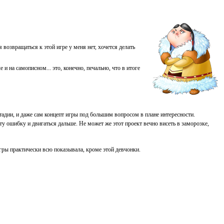
 возвращаться к этой игре у меня нет, хочется делать
и на самописном... это, конечно, печально, что в итоге
стадии, и даже сам концепт игры под большим вопросом в плане интересности.
эту ошибку и двигаться дальше. Не может же этот проект вечно висеть в заморозке,
гры практически всю показывала, кроме этой девчонки.