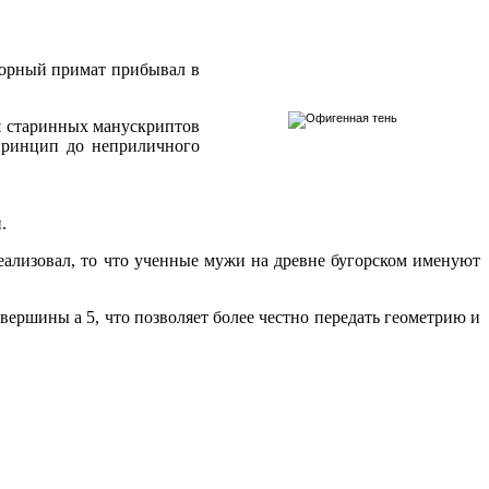
корный примат прибывал в
ния старинных манускриптов
принцип до неприличного
.
еализовал, то что ученные мужи на древне бугорском именуют
вершины а 5, что позволяет более честно передать геометрию и