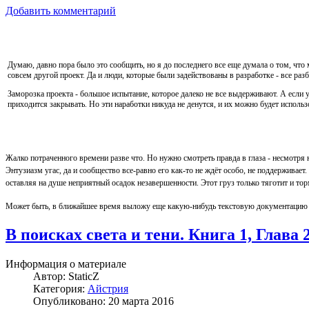
Добавить комментарий
Думаю, давно пора было это сообщить, но я до последнего все еще думала о том, что м
совсем другой проект. Да и люди, которые были задействованы в разработке - все раз
Заморозка проекта - большое испытание, которое далеко не все выдерживают. А если уч
приходится закрывать. Но эти наработки никуда не денутся, и их можно будет использ
Жалко потраченного времени разве что. Но нужно смотреть правда в глаза - несмотря 
Энтузиазм угас, да и сообщество все-равно его как-то не ждёт особо, не поддерживает
оставляя на душе неприятный осадок незавершенности. Этот груз только тяготит и тор
Может быть, в ближайшее время выложу еще какую-нибудь текстовую документацию по 
В поисках света и тени. Книга 1, Глава
Информация о материале
Автор:
StaticZ
Категория:
Айстрия
Опубликовано: 20 марта 2016