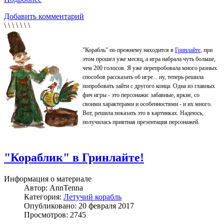
Добавить комментарий
\ \ \ \ \ \ \
"Корабль" по прежнему находится в
Гринлайте
, при
этом прошел уже месяц, а игра набрала чуть больше,
чем 200 голосов. Я уже перепробовала много разных
способов рассказать об игре... ну, теперь решила
попробовать зайти с другого конца. Одна из главных
фич игры - это персонажи: забавные, яркие, со
своими характерами и особенностями - и их много.
Вот, решила показать это в картинках. Надеюсь,
получилась приятная презентация персонажей.
"Кораблик" в Гринлайте!
Информация о материале
Автор:
AnnTenna
Категория:
Летучий корабль
Опубликовано: 20 февраля 2017
Просмотров: 2745