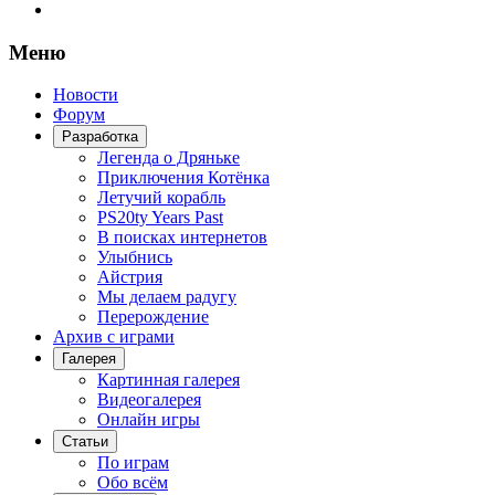
Меню
Новости
Форум
Разработка
Легенда о Дряньке
Приключения Котёнка
Летучий корабль
PS20ty Years Past
В поисках интернетов
Улыбнись
Айстрия
Мы делаем радугу
Перерождение
Архив с играми
Галерея
Картинная галерея
Видеогалерея
Онлайн игры
Статьи
По играм
Обо всём