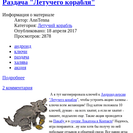
Раздача "Летучего корабля"
Информация о материале
Автор:
AnnTenna
Категория:
Летучий корабль
Опубликовано: 18 апреля 2017
Просмотров: 2878
андроид
ключи
раздача
халява
акция
Подробнее
2 комментария
А я тут нагенерировала ключей к
Андроид-версии
"Летучего корабля
", чтобы устроить акцию халявы -
ключи всем желающим! Под катом положила 10
ключей, думаю - на всех хватит, а если не хватит -
пишите, подсыплю еще. Также акция проводится
на
Пикабу
и в
группе Локатора в Контакте
! Надеюсь,
игра понравится...ну или хотя бы получу по ней
побольше отзывов и обратной связи. Все равно игра