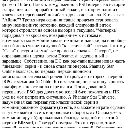
формат 16-бит. Плюс к тому, именно в PSII впервые в истории
жанра появился проработанный сюжет, в котором один из
ключевых персонажей погибал задолго до финала. Кто сказал
"Айрис"? Третья игра серии впервые продемонстрировала
миру нелинейную историю, каждый следующий виток
которой строился на основе выбора в текущем. "Четверка"
порадовала макросами, возвращением к истокам и
возможностью комбинировать техники и навыки, да и вообще
по сей день считается лучшей "классической" частью. Потом у
"Сеги" наступили тяжёлые времена - сначала "Сатурн", не
оправдавший надежд, затем Dreamcast, задушенный в
зародыше. Собственно, на DC как раз-таки вышла новая часть
"звездной" серии - и снова стала пионером. Phantasy Star
Online являлась, во-первых, первой японской
многопользовательской ролевой игрой, а во-вторых - первой
jRPG с механикой Diablo. К сожалению, низкая популярность
платформы не оставила игре шанса. Последовавший
перевыпуск PSO для других консолей 6-го поколения и ПК
уже не мог исправить ситуацию. А Phantasy Star Universe,
задуманная как перезапуск классической серии в
комбинированном формате (то есть, вы можете играть офлайн
и тут же выйти в сеть и продолжить бороться с Ослом уже в
компании друзей) провалилась благодаря одной известной
игре от Blizzard, и "звезда" померла. Что интересно, тоже
первой из известных японских ролевых серий. Облажавшись