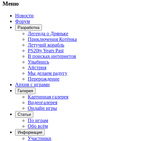
Меню
Новости
Форум
Разработка
Легенда о Дряньке
Приключения Котёнка
Летучий корабль
PS20ty Years Past
В поисках интернетов
Улыбнись
Айстрия
Мы делаем радугу
Перерождение
Архив с играми
Галерея
Картинная галерея
Видеогалерея
Онлайн игры
Статьи
По играм
Обо всём
Информация
Участники