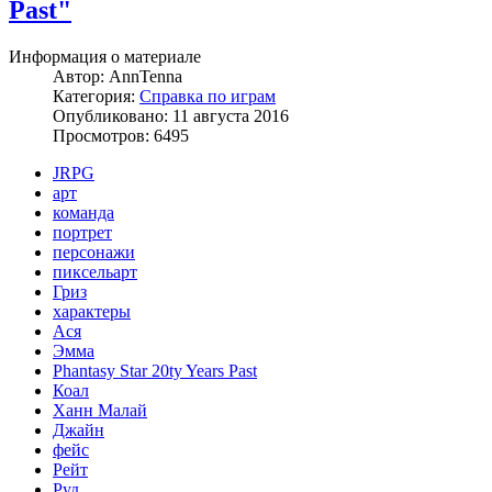
Past"
Информация о материале
Автор:
AnnTenna
Категория:
Справка по играм
Опубликовано: 11 августа 2016
Просмотров: 6495
JRPG
арт
команда
портрет
персонажи
пиксельарт
Гриз
характеры
Ася
Эмма
Phantasy Star 20ty Years Past
Коал
Ханн Малай
Джайн
фейс
Рейт
Руд