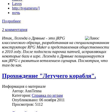
Lavos
http://tvgamesru/]
ночь
Подробнее
2 комментария
Итак, Легенда о Дряньке - это jRPG
классического образца, разработанная на специализированном
конструкторе RPG Maker
и
представленная общественности
в 2010 году. После подоспели парочка патчей, исправляющих
некоторые баги в игре. Легенда о Дряньке позиционируется
как jRPG с развитым ветвлением сценария. Посмотрим, что
там да как.
Прохождение "Летучего корабля".
Информация о материале
Автор:
AnnTenna
Категория:
Справка по играм
Опубликовано: 06 ноября 2011
Просмотров: 5112