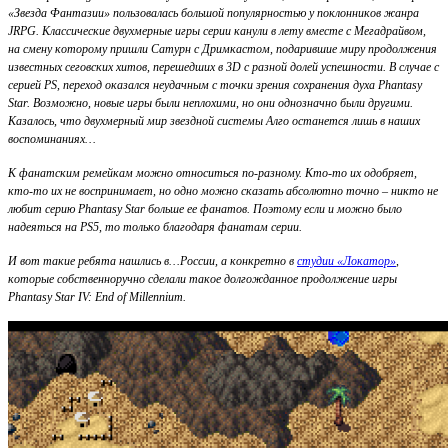
«Звезда Фантазии» пользовалась большой популярностью у поклонников жанра
JRPG. Классические двухмерные игры серии канули в лету вместе с Мегадрайвом,
на смену которому пришли Сатурн с Дримкастом, подарившие миру продолжения
известных сеговских хитов, перешедших в 3D с разной долей успешности. В случае с
серией PS, переход оказался неудачным с точки зрения сохранения духа Phantasy
Star. Возможно, новые игры были неплохими, но они однозначно были другими.
Казалось, что двухмерный мир звездной системы Алго останется лишь в наших
воспоминаниях…
К фанатским ремейкам можно относиться по-разному. Кто-то их одобряет,
кто-то их не воспринимает, но одно можно сказать абсолютно точно – никто не
любит серию Phantasy Star больше ее фанатов. Поэтому если и можно было
надеяться на PS5, то только благодаря фанатам серии.
И вот такие ребята нашлись в…России, а конкретно в
студии «Локатор»
,
которые собственноручно сделали такое долгожданное продолжение игры
Phantasy Star IV: End of Millennium.