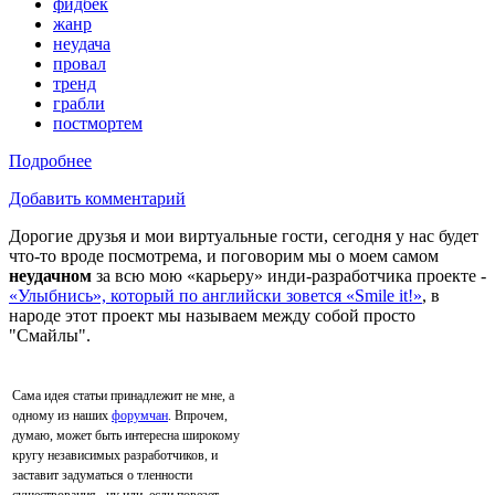
фидбек
жанр
неудача
провал
тренд
грабли
постмортем
Подробнее
Добавить комментарий
Дорогие друзья и мои виртуальные гости, сегодня у нас будет
что-то вроде посмотрема, и поговорим мы о моем самом
неудачном
за всю мою «карьеру» инди-разработчика проекте -
«Улыбнись», который по английски зовется
«Smile it!»
, в
народе этот проект мы называем между собой просто
"Смайлы".
Сама идея статьи принадлежит не мне, а
одному из наших
форумчан
. Впрочем,
думаю, может быть интересна широкому
кругу независимых разработчиков, и
заставит задуматься о тленности