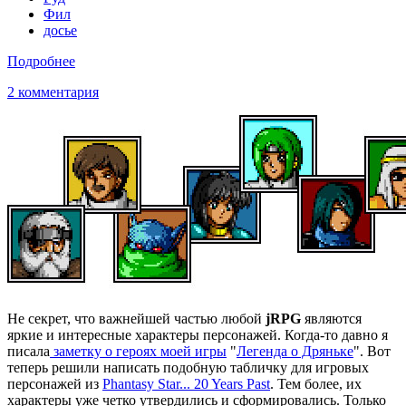
Фил
досье
Подробнее
2 комментария
Не секрет, что важнейшей частью любой
jRPG
являются
яркие и интересные характеры персонажей. Когда-то давно я
писала
заметку о героях моей игры
"
Легенда о Дряньке
". Вот
теперь решили написать подобную табличку для игровых
персонажей из
Phantasy Star... 20 Years Past
. Тем более, их
характеры уже четко утвердились и сформировались. Только