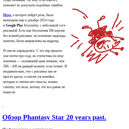
существования...ну или, если повезет,
поможет не допускать подобных ошибок.
Игра
, о которое пойдет речь, была
выпущена еще в декабре 2014 года
в
Google Play
бесплатно, с небольшой гугл-
рекламой. Есть еще бесплатная ПК-версия
без всякой рекламы, но основные надежды,
конечно, были направлены на андроид.
И они не оправдались. С тех пор прошло
уже почти три года, но статистика по игре
плачевна — скачиваний даже меньше, чем
500, - 430 на данный момент, если точнее. И
неудивительно, что с рекламы там не
просто крохи, а совсем уж копейки,
которые и считать нет смысла, можно
считать, что ноль, потому что все-равно не
вывести.
Обзор Phantasy Star 20 years past.