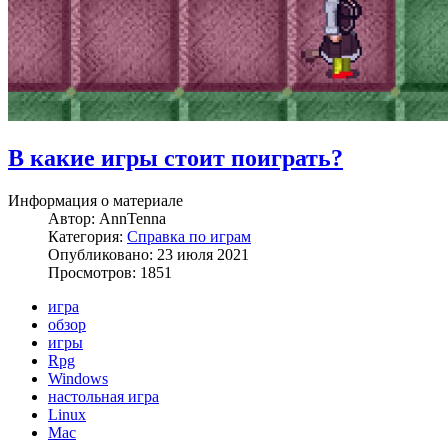
В какие игры стоит поиграть?
Информация о материале
Автор:
AnnTenna
Категория:
Справка по играм
Опубликовано: 23 июля 2021
Просмотров: 1851
игра
обзор
игры
Rpg
Windows
настольная игра
Linux
Mac