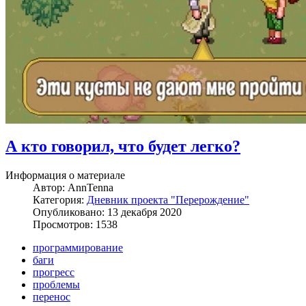
А кто говорил, что будет легко?
Информация о материале
Автор:
AnnTenna
Категория:
Дневник проекта "Перерождение"
Опубликовано: 13 декабря 2020
Просмотров: 1538
программирование
баги
прогресс
проблемы
перенос