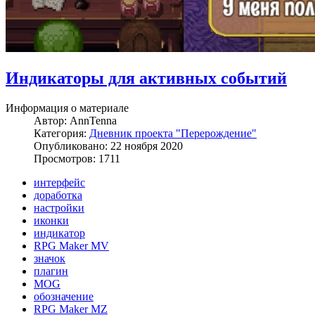
Индикаторы для активных событий
Информация о материале
Автор:
AnnTenna
Категория:
Дневник проекта "Перерождение"
Опубликовано: 22 ноября 2020
Просмотров: 1711
интерфейс
доработка
настройки
иконки
индикатор
RPG Maker MV
значок
плагин
MOG
обозначение
RPG Maker MZ