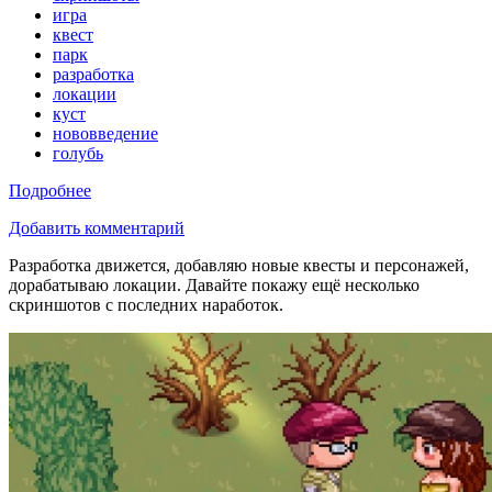
игра
квест
парк
разработка
локации
куст
нововведение
голубь
Подробнее
Добавить комментарий
Разработка движется, добавляю новые квесты и персонажей,
дорабатываю локации. Давайте покажу ещё несколько
скриншотов с последних наработок.