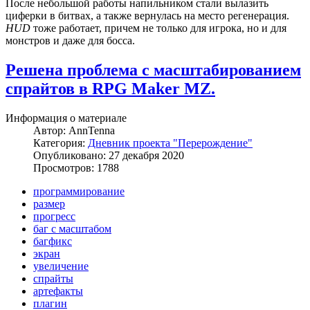
После небольшой работы напильником стали вылазить
циферки в битвах, а также вернулась на место регенерация.
HUD
тоже работает, причем не только для игрока, но и для
монстров и даже для босса.
Решена проблема с масштабированием
спрайтов в RPG Maker MZ.
Информация о материале
Автор:
AnnTenna
Категория:
Дневник проекта "Перерождение"
Опубликовано: 27 декабря 2020
Просмотров: 1788
программирование
размер
прогресс
баг с масштабом
багфикс
экран
увеличение
спрайты
артефакты
плагин