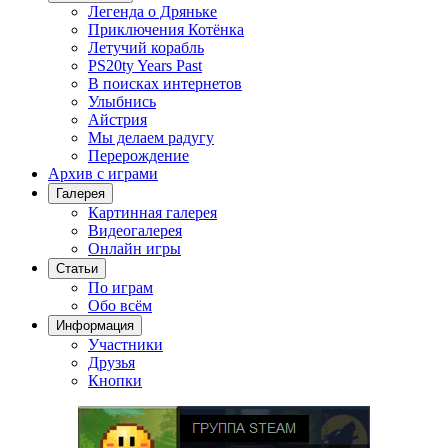
Легенда о Дряньке
Приключения Котёнка
Летучий корабль
PS20ty Years Past
В поисках интернетов
Улыбнись
Айстрия
Мы делаем радугу
Перерождение
Архив с играми
Галерея
Картинная галерея
Видеогалерея
Онлайн игры
Статьи
По играм
Обо всём
Информация
Участники
Друзья
Кнопки