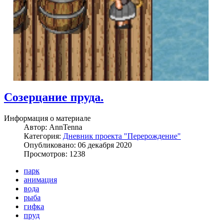
Созерцание пруда.
Информация о материале
Автор:
AnnTenna
Категория:
Дневник проекта "Перерождение"
Опубликовано: 06 декабря 2020
Просмотров: 1238
парк
анимация
вода
рыба
гифка
пруд