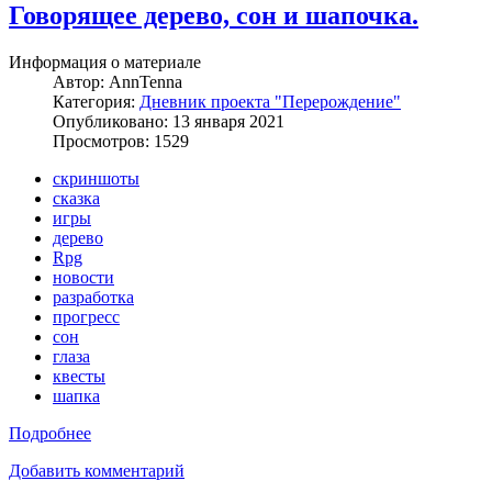
Говорящее дерево, сон и шапочка.
Информация о материале
Автор:
AnnTenna
Категория:
Дневник проекта "Перерождение"
Опубликовано: 13 января 2021
Просмотров: 1529
скриншоты
сказка
игры
дерево
Rpg
новости
разработка
прогресс
сон
глаза
квесты
шапка
Подробнее
Добавить комментарий