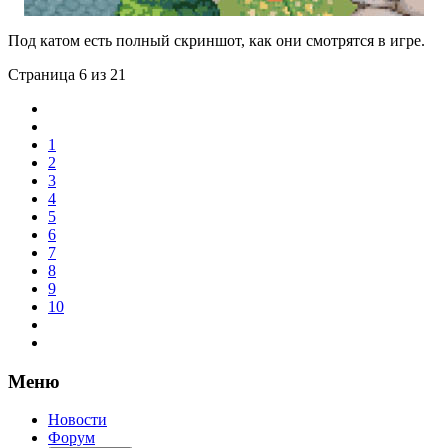
Под катом есть полный скриншот, как они смотрятся в игре.
Страница 6 из 21
1
2
3
4
5
6
7
8
9
10
Меню
Новости
Форум