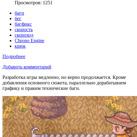
Просмотров: 1251
баги
бег
багфикс
скорость
скороход
Chrono Engine
крюк
Подробнее
Добавить комментарий
Разработка игры медленно, но верно продолжается. Кроме
добавления основного сюжета, параллельно дорабатываем
графику и правим технические баги.