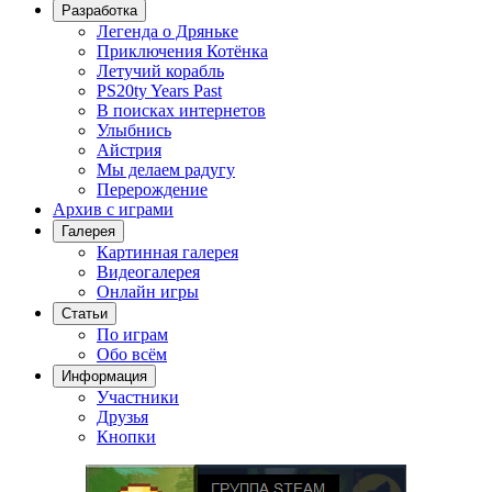
Разработка
Легенда о Дряньке
Приключения Котёнка
Летучий корабль
PS20ty Years Past
В поисках интернетов
Улыбнись
Айстрия
Мы делаем радугу
Перерождение
Архив с играми
Галерея
Картинная галерея
Видеогалерея
Онлайн игры
Статьи
По играм
Обо всём
Информация
Участники
Друзья
Кнопки