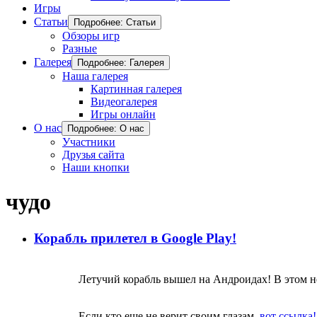
Игры
Статьи
Подробнее: Статьи
Обзоры игр
Разные
Галерея
Подробнее: Галерея
Наша галерея
Картинная галерея
Видеогалерея
Игры онлайн
О нас
Подробнее: О нас
Участники
Друзья сайта
Наши кнопки
чудо
Корабль прилетел в Google Play!
Летучий корабль вышел на Андроидах! В этом 
Если кто еще не верит своим глазам,
вот ссылка!