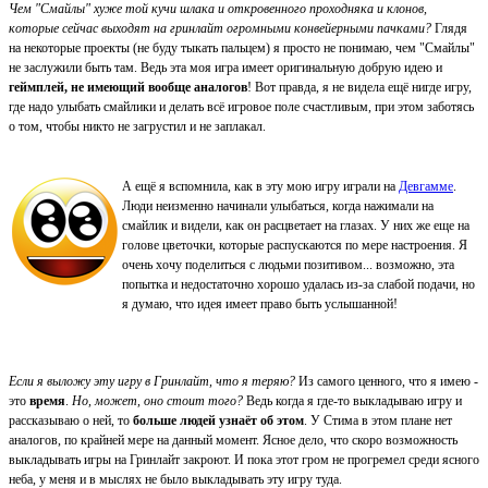
Чем "Смайлы" хуже той кучи шлака и откровенного проходняка и клонов,
которые сейчас выходят на гринлайт огромными конвейерными пачками?
Глядя
на некоторые проекты (не буду тыкать пальцем) я просто не понимаю, чем "Смайлы"
не заслужили быть там. Ведь эта моя игра имеет оригинальную добрую идею и
геймплей, не имеющий вообще аналогов
! Вот правда, я не видела ещё нигде игру,
где надо улыбать смайлики и делать всё игровое поле счастливым, при этом заботясь
о том, чтобы никто не загрустил и не заплакал.
А ещё я вспомнила, как в эту мою игру играли на
Девгамме
.
Люди неизменно начинали улыбаться, когда нажимали на
смайлик и видели, как он расцветает на глазах. У них же еще на
голове цветочки, которые распускаются по мере настроения. Я
очень хочу поделиться с людьми позитивом... возможно, эта
попытка и недостаточно хорошо удалась из-за слабой подачи, но
я думаю, что идея имеет право быть услышанной!
Если я выложу эту игру в Гринлайт, что я теряю?
Из самого ценного, что я имею -
это
время
.
Но, может, оно стоит того?
Ведь когда я где-то выкладываю игру и
рассказываю о ней, то
больше людей узнаёт об этом
. У Стима в этом плане нет
аналогов, по крайней мере на данный момент. Ясное дело, что скоро возможность
выкладывать игры на Гринлайт закроют. И пока этот гром не прогремел среди ясного
неба, у меня и в мыслях не было выкладывать эту игру туда.