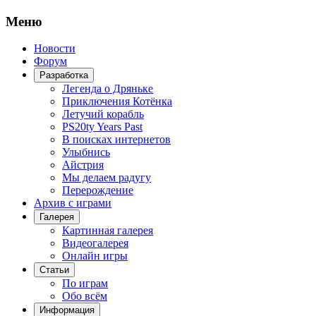
Меню
Новости
Форум
Разработка
Легенда о Дряньке
Приключения Котёнка
Летучий корабль
PS20ty Years Past
В поисках интернетов
Улыбнись
Айстрия
Мы делаем радугу
Перерождение
Архив с играми
Галерея
Картинная галерея
Видеогалерея
Онлайн игры
Статьи
По играм
Обо всём
Информация