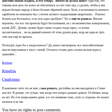
действие можно осудить, и что теперь - ничего не делать вовсе?
При том, что
главная моя цель это вовсе не обогатиться за счет этих игр, а сделать, чтобы в них
играли больше народу и было больше обратной связи. Хотя, и возможность немного
заработать не помешало бы с учетом жуткого подорожания квартплаты...
Платно
делать или бесплатно, если мои игры пройдут?
Это я
ещё не решила
. Вполне
вероятно, что все эти проекты будут бесплатными, но с возможностью пожертвовать,
купив ДЛС. Думаю, нужно будет снова создать тогда опрос, со всеми
посоветоваться... но на данный момент об этом думать рано, ведь ни одна из трёх
этих игр ещё не прошла.
Пожалуй, пора бы и закругляться?
Да, много наговорила, все свои наболевшие
мысли переложила в текст, считай. Осталось только дать ссылки на мои игры в
гринлайте...
Котёнок
Корабль
Смайлики
В конечном счете это не мне, а
вам решать
, достойны ли они находиться в Стиме
или нет. Я думаю, это лучше, чем когда этот вопрос решают деньги. Особенно, когда
их нет. Но есть вещи важнее денег, и я это понимаю тоже, хотя со стороны это может
казаться и не так.
You have no rights to post comments.