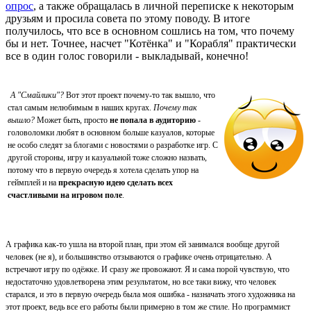
опрос
, а также обращалась в личной переписке к некоторым
друзьям и просила совета по этому поводу. В итоге
получилось, что все в основном сошлись на том, что почему
бы и нет. Точнее, насчет "Котёнка" и "Корабля" практически
все в один голос говорили - выкладывай, конечно!
А "Смайлики"?
Вот этот проект почему-то так вышло, что
стал самым нелюбимым в наших кругах.
Почему так
вышло?
Может быть, просто
не попала в аудиторию
-
головоломки любят в основном больше казуалов, которые
не особо следят за блогами с новостями о разработке игр. С
другой стороны, игру и казуальной тоже сложно назвать,
потому что в первую очередь я хотела сделать упор на
геймплей и на
прекрасную идею сделать всех
счастливыми на игровом поле
.
А графика как-то ушла на второй план, при этом ей занимался вообще другой
человек (не я), и большинство отзываются о графике очень отрицательно. А
встречают игру по одёжке. И сразу же провожают.
Я и сама порой чувствую, что
недостаточно удовлетворена этим результатом, но все таки вижу, что человек
старался, и это в первую очередь была моя ошибка - назначать этого художника на
этот проект, ведь все его работы были примерно в том же стиле. Но программист