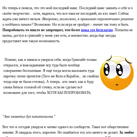
Но теперь я поняла, что это мой последний шанс. Последний шанс заявить о себе и о
своём творчестве... хотя, надеюсь, что все-таки не последний, но кто знает. Сейчас
ждать уже ничего нельзя.
Второпях, возможно, я принимаю опрометчивое решение
и поддаюсь панике?
Возможно. Но если игра не пройдет - значит так тому и быть.
Попробовать-то никто не запрещает, тем более
пока это бесплатно
. Попытка не
пытка, доступ в гринлайт у меня уже есть, и неизвестно, когда ёще звезды
предоставят мне такую возможность.
Помню, как я пинала и укоряла себя, когда Гринлайт только
открылся, и выкладывание игр туда было вообще
совершенно бесплатным. Я ещё тогда могла выложить туда
парочку своих проектов (Того же Кота и Корабль... но смайлы
тогда еще не были готовы). А теперь.. кто знает, как я буду
снова биться головой об стенку, если не сделаю всё
возможное для того, чтобы ХОТЯ БЫ ПОПРОБОВАТЬ.
"Анн захватил дух капитализма."
Вот что я сегодня увидела в чатике одного из сообществ. Такое вот общественное
мнение. Я ожидала этого, впрочем. Не ошибается тот, кто ничего не делает.
За любое