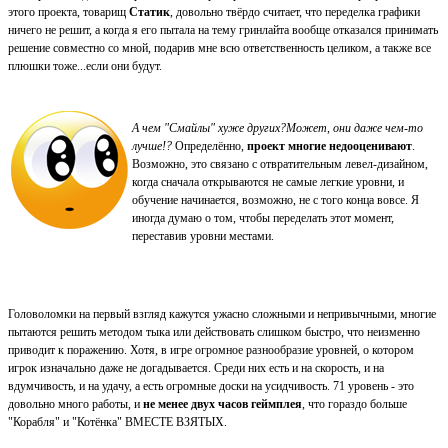
этого проекта, товарищ
Статик
, довольно твёрдо считает, что переделка графики
ничего не решит, а когда я его пытала на тему гринлайта вообще отказался принимать
решение совместно со мной, подарив мне всю ответственность целиком, а также все
плюшки тоже...если они будут.
А чем "Смайлы" хуже других?
Может, они даже чем-то
лучше!?
Определённо,
проект многие недооценивают
.
Возможно, это связано с отвратительным левел-дизайном,
когда сначала открываются не самые легкие уровни, и
обучение начинается, возможно, не с того конца вовсе. Я
иногда думаю о том, чтобы переделать этот момент,
переставив уровни местами.
Головоломки на первый взгляд кажутся ужасно сложными и непривычными, многие
пытаются решить методом тыка или действовать слишком быстро, что неизменно
приводит к поражению. Хотя, в игре огромное разнообразие уровней, о котором
игрок изначально даже не догадывается. Среди них есть и на скорость, и на
вдумчивость, и на удачу, а есть огромные доски на усидчивость. 71 уровень - это
довольно много работы, и
не менее двух часов геймплея
, что гораздо больше
"Корабля" и "Котёнка" ВМЕСТЕ ВЗЯТЫХ.