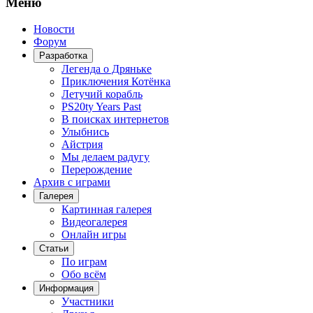
Меню
Новости
Форум
Разработка
Легенда о Дряньке
Приключения Котёнка
Летучий корабль
PS20ty Years Past
В поисках интернетов
Улыбнись
Айстрия
Мы делаем радугу
Перерождение
Архив с играми
Галерея
Картинная галерея
Видеогалерея
Онлайн игры
Статьи
По играм
Обо всём
Информация
Участники