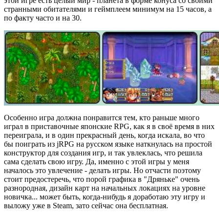
этой игре есть целый мир - планета в форме конуса со своими
странными обитателями и геймплеем минимум на 15 часов, а
по факту часто и на 30.
Особенно игра должна понравится тем, кто раньше много
играл в приставочные японские RPG, как я в своё время в них
переиграла, и в один прекрасный день, когда искала, во что
бы поиграть из jRPG на русском языке наткнулась на простой
конструктор для создания игр, и так увлеклась, что решила
сама сделать свою игру. Да, именно с этой игры у меня
началось это увлечение - делать игры. Но отчасти поэтому
стоит предостеречь, что порой графика в "Дряньке" очень
разнородная, дизайн карт на начальных локациях на уровне
новичка... может быть, когда-нибудь я доработаю эту игру и
выложу уже в Steam, зато
сейчас
она бесплатная.