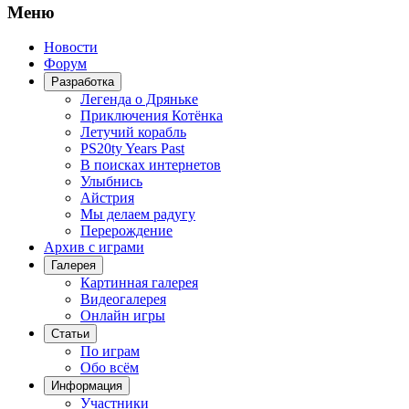
Меню
Новости
Форум
Разработка
Легенда о Дряньке
Приключения Котёнка
Летучий корабль
PS20ty Years Past
В поисках интернетов
Улыбнись
Айстрия
Мы делаем радугу
Перерождение
Архив с играми
Галерея
Картинная галерея
Видеогалерея
Онлайн игры
Статьи
По играм
Обо всём
Информация
Участники