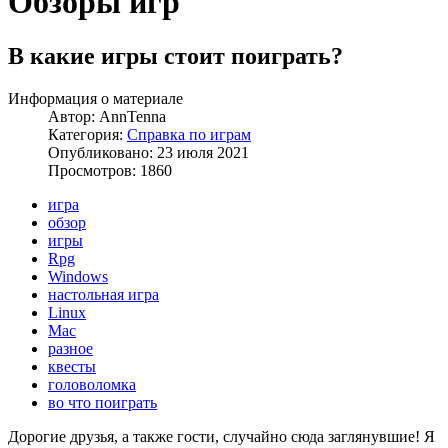
Обзоры игр
В какие игры стоит поиграть?
Информация о материале
Автор:
AnnTenna
Категория:
Справка по играм
Опубликовано: 23 июля 2021
Просмотров: 1860
игра
обзор
игры
Rpg
Windows
настольная игра
Linux
Mac
разное
квесты
головоломка
во что поиграть
Дорогие друзья, а также гости, случайно
сюда
заглянувшие! Я