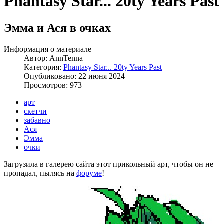
Phantasy Star... 20ty Years Past
Эмма и Ася в очках
Информация о материале
Автор:
AnnTenna
Категория:
Phantasy Star... 20ty Years Past
Опубликовано: 22 июня 2024
Просмотров: 973
арт
скетчи
забавно
Ася
Эмма
очки
Загрузила в галерею сайта этот прикольный арт, чтобы он не
пропадал, пылясь на
форуме
!