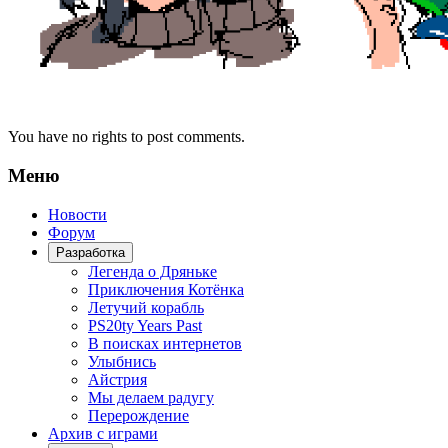
You have no rights to post comments.
Меню
Новости
Форум
Разработка
Легенда о Дряньке
Приключения Котёнка
Летучий корабль
PS20ty Years Past
В поисках интернетов
Улыбнись
Айстрия
Мы делаем радугу
Перерождение
Архив с играми