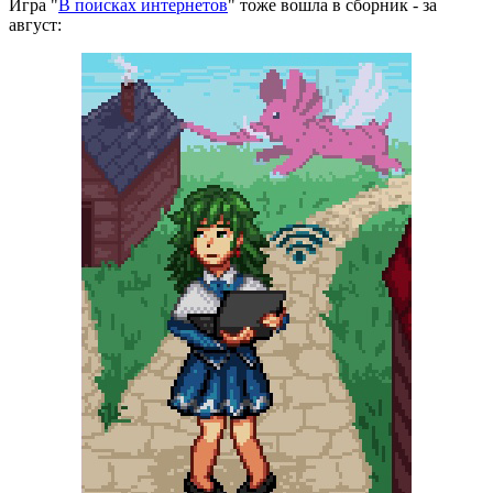
Игра "
В поисках интернетов
" тоже вошла в сборник - за
август: