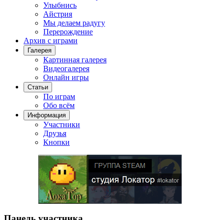
Улыбнись
Айстрия
Мы делаем радугу
Перерождение
Архив с играми
Галерея
Картинная галерея
Видеогалерея
Онлайн игры
Статьи
По играм
Обо всём
Информация
Участники
Друзья
Кнопки
Панель участника