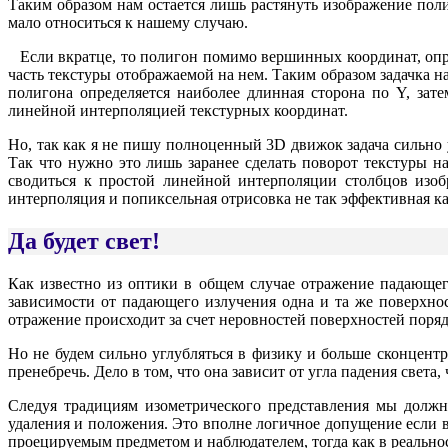
Таким образом нам остается лишь растянуть изображение поли
мало относиться к нашему случаю.
Если вкратце, то полигон помимо вершинных координат, оп
часть текстуры отображаемой на нем. Таким образом задачка н
полигона определяется наиболее длинная сторона по Y, зат
линейной интерполяцией текстурных координат.
Но, так как я не пишу полноценный 3D движок задача сильно 
Так что нужно это лишь заранее сделать поворот текстуры н
сводиться к простой линейной интерполяции столбцов изоб
интерполяция и попиксельная отрисовка не так эффективная ка
Да будет свет!
Как известно из оптики в общем случае отражение падающег
зависимости от падающего излучения одна и та же поверхно
отражение происходит за счет неровностей поверхностей пор
Но не будем сильно углубляться в физику и больше сконцен
пренебречь. Дело в том, что она зависит от угла падения света,
Следуя традициям изометрического представления мы должн
удаления и положения. Это вполне логичное допущение если 
проецируемым предметом и наблюдателем, тогда как в реальнос