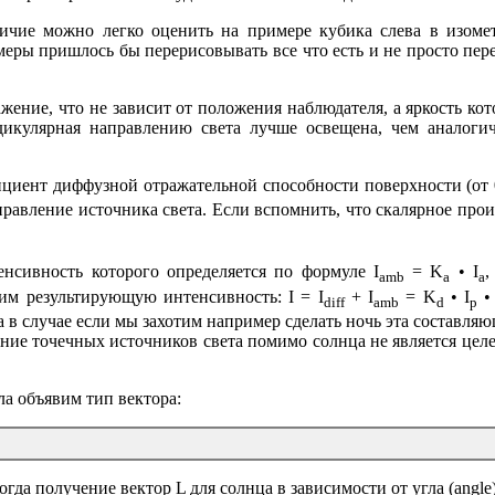
ичие можно легко оценить на примере кубика слева в изоме
еры пришлось бы перерисовывать все что есть и не просто пере
жение, что не зависит от положения наблюдателя, а яркость кот
ендикулярная направлению света лучше освещена, чем аналоги
циент диффузной отражательной способности поверхности (от 
равление источника света. Если вспомнить, что скалярное произв
енсивность которого определяется по формуле I
= K
• I
,
amb
a
a
им результирующую интенсивность: I = I
+ I
= K
• I
•
diff
amb
d
p
 в случае если мы захотим например сделать ночь эта составляющ
ание точечных источников света помимо солнца не является цел
ла объявим тип вектора:
огда получение вектор L для солнца в зависимости от угла (angle