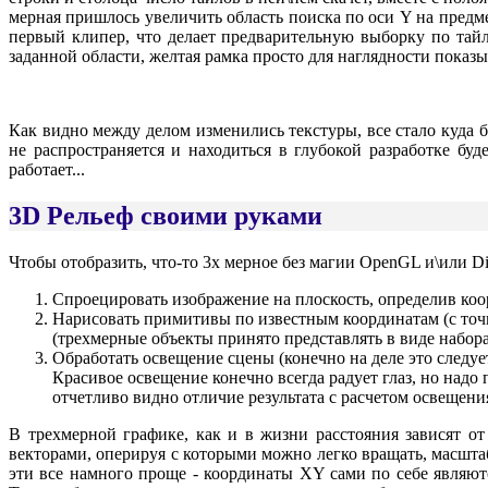
мерная пришлось увеличить область поиска по оси Y на предме
первый клипер, что делает предварительную выборку по тайла
заданной области, желтая рамка просто для наглядности показ
Как видно между делом изменились текстуры, все стало куда 
не распространяется и находиться в глубокой разработке буд
работает...
3D Рельеф своими руками
Чтобы отобразить, что-то 3х мерное без магии OpenGL и\или Di
Спроецировать изображение на плоскость, определив коо
Нарисовать примитивы по известным координатам (с точка
(трехмерные объекты принято представлять в виде набор
Обработать освещение сцены (конечно на деле это следу
Красивое освещение конечно всегда радует глаз, но надо
отчетливо видно отличие результата с расчетом освещени
В трехмерной графике, как и в жизни расстояния зависят о
векторами, оперируя с которыми можно легко вращать, масшта
эти все намного проще - координаты XY сами по себе являют