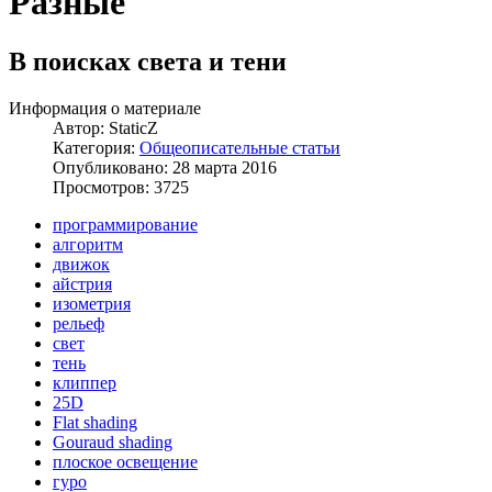
Разные
В поисках света и тени
Информация о материале
Автор:
StaticZ
Категория:
Общеописательные статьи
Опубликовано: 28 марта 2016
Просмотров: 3725
программирование
алгоритм
движок
айстрия
изометрия
рельеф
свет
тень
клиппер
25D
Flat shading
Gouraud shading
плоское освещение
гуро