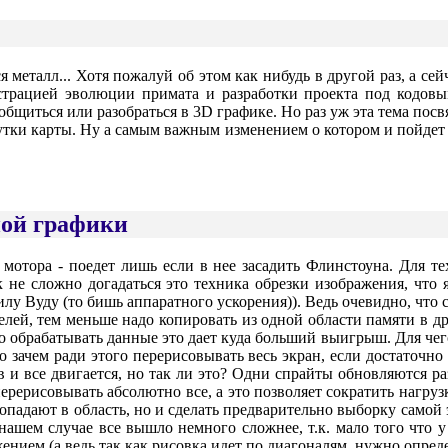
ялся металл... Хотя пожалуй об этом как нибудь в другой раз, а с
страцией эволюции примата и разработки проекта под кодовым
бщиться или разобраться в 3D графике. Но раз уж эта тема посв
утки карты. Ну а самым важным изменением о котором и пойдет 
ной графики
мотора - поедет лишь если в нее засадить Флинстоуна. Для тех
как не сложно догадаться это техника обрезки изображения, что
илу Вуду (то бишь аппаратного ускорения)). Ведь очевидно, что 
лей, тем меньше надо копировать из одной области памяти в дру
но обрабатывать данные это дает куда больший выигрыш. Для чег
 но зачем ради этого перерисовывать весь экран, если достато
 и все двигается, но так ли это? Одни спрайты обновляются раз 
рерисовывать абсолютно все, а это позволяет сократить нагрузку
опадают в область, но и сделать предварительно выборку самой 
нашем случае все вышло немного сложнее, т.к. мало того что у
жением (а ведь так как рисовка идет по диагоналям, нужно опреде