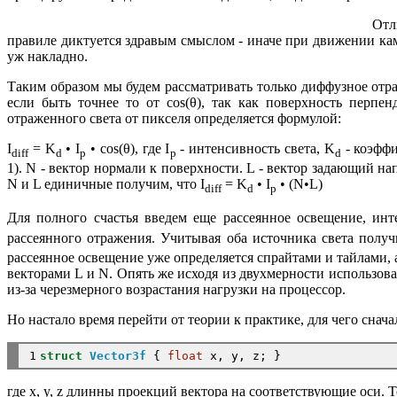
Отл
правиле диктуется здравым смыслом - иначе при движении кам
уж накладно.
Таким образом мы будем рассматривать только диффузное отра
если быть точнее то от cos(θ), так как поверхность перп
отраженного света от пикселя определяется формулой:
I
= K
• I
• cos(θ), где I
- интенсивность света, K
- коэффи
diff
d
p
p
d
1). N - вектор нормали к поверхности. L - вектор задающий нап
N и L единичные получим, что I
= K
• I
• (N•L)
diff
d
p
Для полного счастья введем еще рассеянное освещение, инт
рассеянного отражения. Учитывая оба источника света получ
рассеянное освещение уже определяется спрайтами и тайлами, а
векторами L и N. Опять же исходя из двухмерности использов
из-за черезмерного возрастания нагрузки на процессор.
Но настало время перейти от теории к практике, для чего снача
1
struct
Vector3f
 { 
float
где x, y, z длинны проекций вектора на соответствующие оси. Т