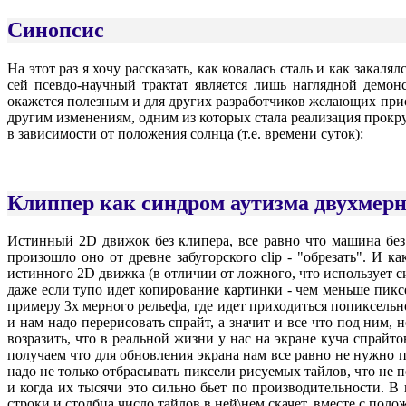
Синопсис
На этот раз я хочу рассказать, как ковалась сталь и как закал
сей псевдо-научный трактат является лишь наглядной демон
окажется полезным и для других разработчиков желающих прио
другим изменениям, одним из которых стала реализация прокр
в зависимости от положения солнца (т.е. времени суток):
Клиппер как синдром аутизма двухмер
Истинный 2D движок без клипера, все равно что машина без 
произошло оно от древне забугорского clip - "обрезать". И 
истинного 2D движка (в отличии от ложного, что использует с
даже если тупо идет копирование картинки - чем меньше пиксе
примеру 3х мерного рельефа, где идет приходиться попиксель
и нам надо перерисовать спрайт, а значит и все что под ним,
возразить, что в реальной жизни у нас на экране куча спрайтов
получаем что для обновления экрана нам все равно не нужно пе
надо не только отбрасывать пиксели рисуемых тайлов, что не п
и когда их тысячи это сильно бьет по производительности. В 
строки и столбца число тайлов в ней\нем скачет, вместе с поло