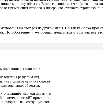
попасть в нашу область. В итоге вышло вот что (слева показан
после применения второго клипера что отсекает отрисовку вне
ствованы на этот раз из другой игры. Но так как пока проект
тят. Но собственно я же обещал поделиться о том как все это
чь идет лишь о полигонах
изложения разделим их).
а - на примере чайника справа
 полигональных объектов.
я к операциям над матрицами и
й "изометрической" проекции с
 Y c выбранным коэффициентом.