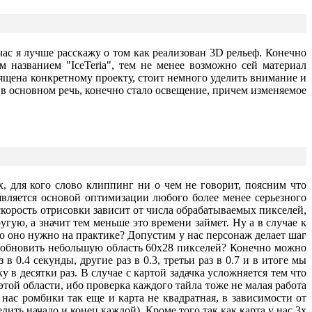
ейчас я лучше расскажу о том как реализован 3D рельеф. Конечно
 названием "IceTeria", тем не менее возможно сей материал
ящена конкретному проекту, стоит немного уделить внимание и
в основном речь, конечно стало освещение, причем изменяемое
, для кого слово клиппинг ни о чем не говорит, поясним что
 является основой оптимизации любого более менее серьезного
скорость отрисовки зависит от числа обрабатываемых пикселей,
гую, а значит тем меньше это времени займет. Ну а в случае к
о оно нужно на практике? Допустим у нас персонаж делает шаг
чно обновить небольшую область 60х28 пикселей? Конечно можно
в 0.4 секунды, другие раз в 0.3, третьи раз в 0.7 и в итоге мы
 в десятки раз. В случае с картой задачка усложняется тем что
этой области, ибо проверка каждого тайла тоже не малая работа
 нас ромбики так еще и карта не квадратная, в зависимости от
лить начало и конец каждой). Кроме того так как карта у нас 3х