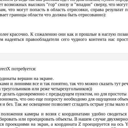
т возможных высоких "гор" снизу и "впадин" сверху, что могут 
м, что могут попасть в область отрисовки, справа результат 
ывает границы области что должна быть отрисованно):
более красочно. К сожалению они как и прошлые в наглую позаим
ем надеяться правообладатели сего чудного контента нас прос
rectX потребуется:
рдинаты вершин на экране.
ми и линиями все и так понятно, так что можно сказать тут ре
а треугольников или реже четырехугольников))
ет делать одновременно с предыдущем пунктом, но для простоты 
 понимать, что оно еще попросту необходимо для ощущения объем
я и без. Так же освещение позволяет сгладить острые углы мало
т положения камеры и возня с координатами удобно сводитьс
бировать или проецировать объекты. В нашем случае двухмерно
ся проекциями на экран, а координата Z проецируется на ось