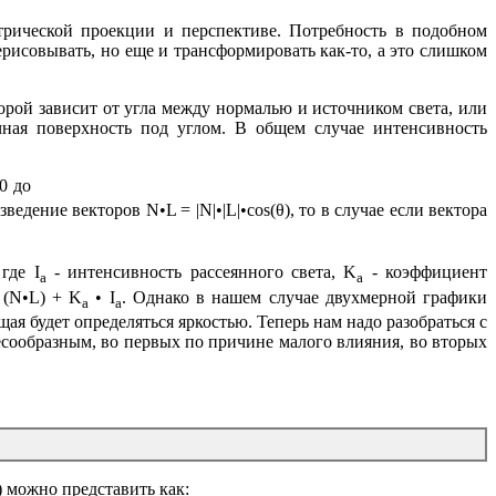
трической проекции и перспективе. Потребность в подобном
рисовывать, но еще и трансформировать как-то, а это слишком
орой зависит от угла между нормалью и источником света, или
чная поверхность под углом. В общем случае интенсивность
0 до
едение векторов N•L = |N|•|L|•cos(θ), то в случае если вектора
 где I
- интенсивность рассеянного света, K
- коэффициент
a
a
 (N•L) + K
• I
. Однако в нашем случае двухмерной графики
a
a
ая будет определяться яркостью. Теперь нам надо разобраться с
есообразным, во первых по причине малого влияния, во вторых
) можно представить как: