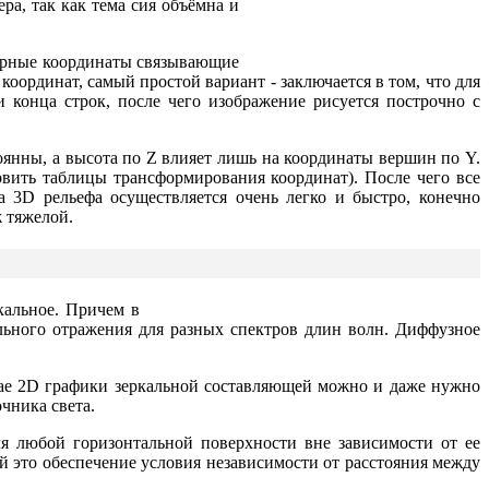
ра, так как тема сия объёмна и
турные координаты связывающие
оординат, самый простой вариант - заключается в том, что для
 конца строк, после чего изображение рисуется построчно с
оянны, а высота по Z влияет лишь на координаты вершин по Y.
овить таблицы трансформирования координат). После чего все
 3D рельефа осуществляется очень легко и быстро, конечно
ж тяжелой.
кальное. Причем в
льного отражения для разных спектров длин волн. Диффузное
чае 2D графики зеркальной составляющей можно и даже нужно
очника света.
я любой горизонтальной поверхности вне зависимости от ее
 это обеспечение условия независимости от расстояния между