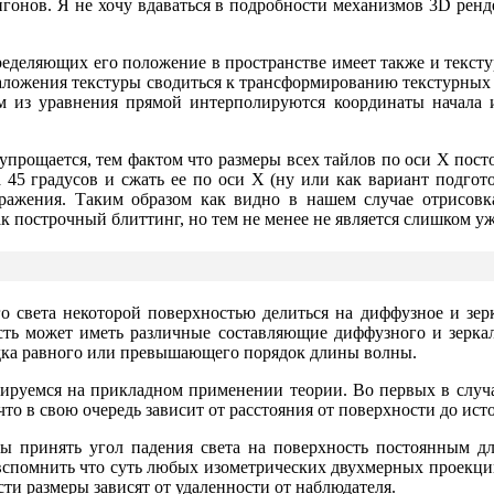
гонов. Я не хочу вдаваться в подробности механизмов 3D ренде
ределяющих его положение в пространстве имеет также и текс
аложения текстуры сводиться к трансформированию текстурных к
ем из уравнения прямой интерполируются координаты начала и
упрощается, тем фактом что размеры всех тайлов по оси X пост
а 45 градусов и сжать ее по оси X (ну или как вариант подгот
ражения. Таким образом как видно в нашем случае отрисовка
к построчный блиттинг, но тем не менее не является слишком у
о света некоторой поверхностью делиться на диффузное и зер
сть может иметь различные составляющие диффузного и зерка
ядка равного или превышающего порядок длины волны.
трируемся на прикладном применении теории. Во первых в слу
 что в свою очередь зависит от расстояния от поверхности до ист
ы принять угол падения света на поверхность постоянным дл
вспомнить что суть любых изометрических двухмерных проекций
ти размеры зависят от удаленности от наблюдателя.