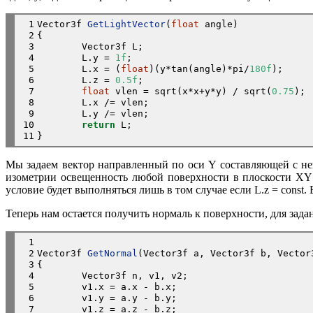
 1

Vector3f 
GetLightVector
(
float
 angle)

 2

{

 3

	Vector3f L;

 4

	L.y = 
1f
;

 5

	L.x = (
float
)(y*tan(angle)*pi/
180f
);

 6

	L.z = 
0.5f
;

 7

float
 vlen = sqrt(x*x+y*y) / sqrt(
0.75
);

 8

	L.x /= vlen;

 9

	L.y /= vlen;

10

return
 L;

11
Мы задаем вектор направленный по оси Y составляющей с ней
изометрии освещенность любой поверхности в плоскости XY не 
условие будет выполняться лишь в том случае если L.z = const.
Теперь нам остается получить нормаль к поверхности, для задан
 1

 2

Vector3f 
GetNormal
(Vector3f a, Vector3f b, Vector3
 3

{

 4

	Vector3f n, v1, v2;

 5

	v1.x = a.x - b.x;

 6

	v1.y = a.y - b.y;

 7

	v1.z = a.z - b.z;
