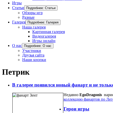
Игры
Статьи
Подробнее: Статьи
Обзоры игр
Разные
Галерея
Подробнее: Галерея
Наша галерея
Картинная галерея
Видеогалерея
Игры онлайн
О нас
Подробнее: О нас
Участники
Друзья сайта
Наши кнопки
Петрик
В галерее появился новый фанарт и не тольк
Недавно
EgoDragonis
нарис
коллекцию фанартов по Лег
Герои игры