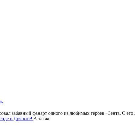
о.
овал забавный фанарт одного из любимых героев - Зента. С его 
енде о Дряньке!
А также