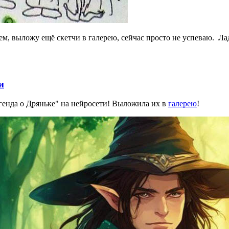
ем, выложу ещё скетчи в галерею, сейчас просто не успеваю. Лад
и
генда о Дряньке" на нейросети! Выложила их в
галерею
!