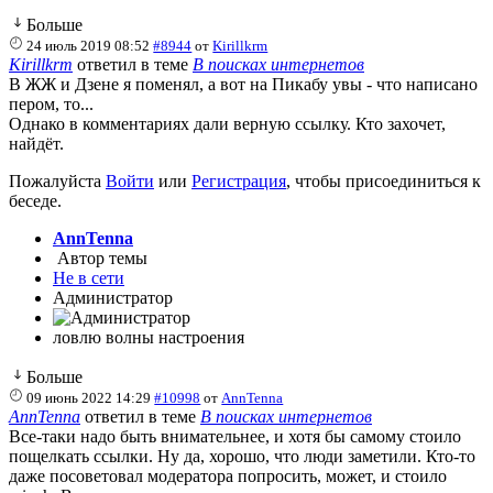
Больше
24 июль 2019 08:52
#8944
от
Kirillkrm
Kirillkrm
ответил в теме
В поисках интернетов
В ЖЖ и Дзене я поменял, а вот на Пикабу увы - что написано
пером, то...
Однако в комментариях дали верную ссылку. Кто захочет,
найдёт.
Пожалуйста
Войти
или
Регистрация
, чтобы присоединиться к
беседе.
AnnTenna
Автор темы
Не в сети
Администратор
ловлю волны настроения
Больше
09 июнь 2022 14:29
#10998
от
AnnTenna
AnnTenna
ответил в теме
В поисках интернетов
Все-таки надо быть внимательнее, и хотя бы самому стоило
пощелкать ссылки. Ну да, хорошо, что люди заметили. Кто-то
даже посоветовал модератора попросить, может, и стоило