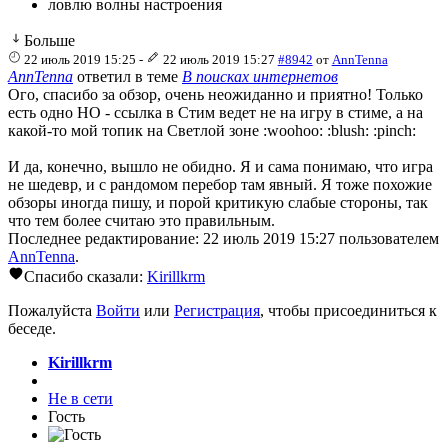
ловлю волны настроения
Больше
22 июль 2019 15:25
-
22 июль 2019 15:27
#8942
от
AnnTenna
AnnTenna
ответил в теме
В поисках интернетов
Ого, спасибо за обзор, очень неожиданно и приятно! Только
есть одно НО - ссылка в Стим ведет не на игру в стиме, а на
какой-то мой топик на Светлой зоне :woohoo: :blush: :pinch:
И да, конечно, вышло не обидно. Я и сама понимаю, что игра
не шедевр, и с рандомом перебор там явный. Я тоже похожие
обзоры иногда пишу, и порой критикую слабые стороны, так
что тем более считаю это правильным.
Последнее редактирование: 22 июль 2019 15:27 пользователем
AnnTenna
.
Спасибо сказали:
Kirillkrm
Пожалуйста
Войти
или
Регистрация
, чтобы присоединиться к
беседе.
Kirillkrm
Не в сети
Гость