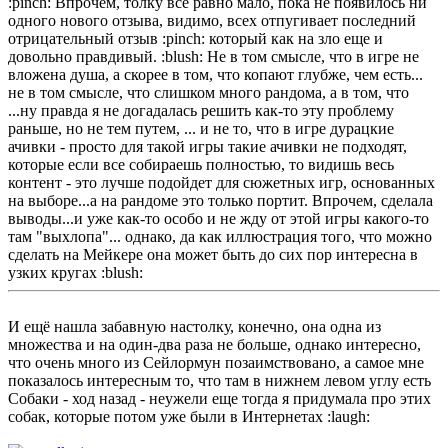
:pinch: Впрочем, толку все равно мало, пока не появилось ни
одного нового отзыва, видимо, всех отпугивает последний
отрицательный отзыв :pinch: который как на зло еще и
довольно правдивый. :blush: Не в том смысле, что в игре не
вложена душа, а скорее в том, что копают глубже, чем есть...
не в том смысле, что слишком много рандома, а в том, что
...ну правда я не догадалась решить как-то эту проблему
раньше, но не тем путем, ... и не то, что в игре дурацкие
ачивки - просто для такой игры такие ачивки не подходят,
которые если все собираешь полностью, то видишь весь
контент - это лучше подойдет для сюжетных игр, основанных
на выборе...а на рандоме это только портит. Впрочем, сделала
выводы...и уже как-то особо и не жду от этой игры какого-то
там "выхлопа"... однако, да как иллюстрация того, что можно
сделать на Мейкере она может быть до сих пор интересна в
узких кругах :blush:
И ещё нашла забавную настолку, конечно, она одна из
множества и на один-два раза не больше, однако интересно,
что очень много из Сейлормун позаимствовано, а самое мне
показалось интересным то, что там в нижнем левом углу есть
Собаки - ход назад - неужели еще тогда я придумала про этих
собак, которые потом уже были в Интернетах :laugh: