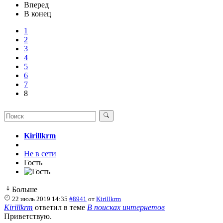
Вперед
В конец
1
2
3
4
5
6
7
8
Kirillkrm
Не в сети
Гость
Больше
22 июль 2019 14:35
#8941
от
Kirillkrm
Kirillkrm
ответил в теме
В поисках интернетов
Приветствую.