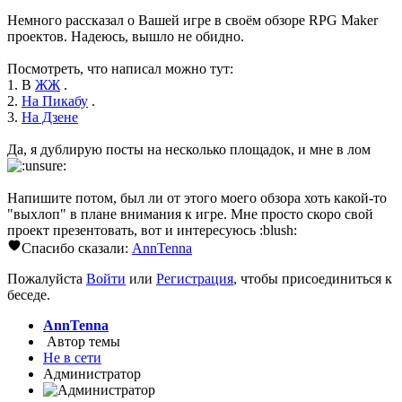
Немного рассказал о Вашей игре в своём обзоре RPG Maker
проектов. Надеюсь, вышло не обидно.
Посмотреть, что написал можно тут:
1. В
ЖЖ
.
2.
На Пикабу
.
3.
На Дзене
Да, я дублирую посты на несколько площадок, и мне в лом
Напишите потом, был ли от этого моего обзора хоть какой-то
"выхлоп" в плане внимания к игре. Мне просто скоро свой
проект презентовать, вот и интересуюсь :blush:
Спасибо сказали:
AnnTenna
Пожалуйста
Войти
или
Регистрация
, чтобы присоединиться к
беседе.
AnnTenna
Автор темы
Не в сети
Администратор