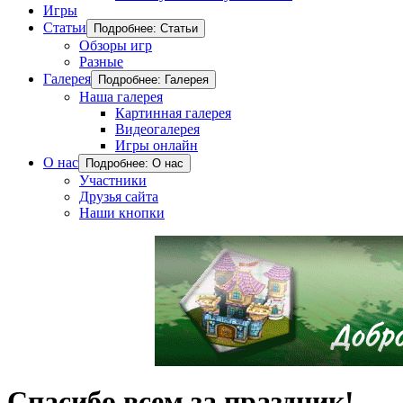
Игры
Статьи
Подробнее: Статьи
Обзоры игр
Разные
Галерея
Подробнее: Галерея
Наша галерея
Картинная галерея
Видеогалерея
Игры онлайн
О нас
Подробнее: О нас
Участники
Друзья сайта
Наши кнопки
Спасибо всем за праздник!