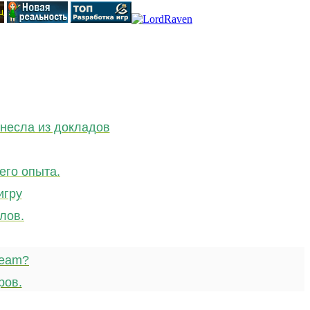
несла из докладов
его опыта.
игру
лов.
team?
ров.