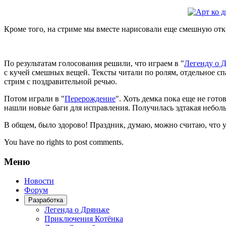
Кроме того, на стриме мы вместе нарисовали еще смешную отк
По результатам голосования решили, что играем в "
Легенду о 
с кучей смешных вещей. Тексты читали по ролям, отдельное с
стрим с поздравительной речью.
Потом играли в "
Перерождение
". Хоть демка пока еще не гото
нашли новые баги для исправления. Получилась эдтакая небол
В общем, было здорово! Праздник, думаю, можно считаю, что у
You have no rights to post comments.
Меню
Новости
Форум
Разработка
Легенда о Дряньке
Приключения Котёнка