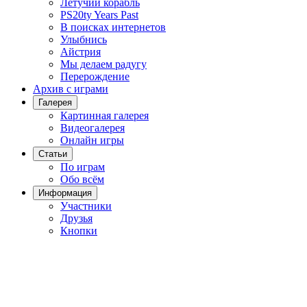
Летучий корабль
PS20ty Years Past
В поисках интернетов
Улыбнись
Айстрия
Мы делаем радугу
Перерождение
Архив с играми
Галерея
Картинная галерея
Видеогалерея
Онлайн игры
Статьи
По играм
Обо всём
Информация
Участники
Друзья
Кнопки