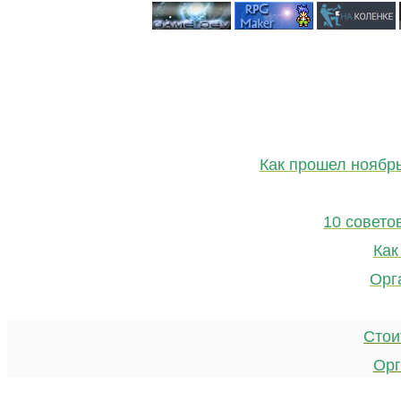
Как прошел ноябр
10 совето
Как
Орг
Стои
Орг