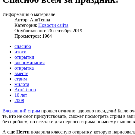
Информация о материале
Автор:
AnnTenna
Категория:
Новости сайта
Опубликовано: 26 сентября 2019
Просмотров: 1964
спасибо
итоги
открытки
воспоминания
открытка
вместе
стрим
милота
АннТенна
10 лет
2008
Вчерашний стрим
прошел отлично, здорово посидели! Было очен
те, кто не смог присутствовать, сможет посмотреть стрим в зап
без проблем, но все-таки для первого стрима по-моему вышло в
А еще
Нетти
подарила классную открытку, которую нарисовала