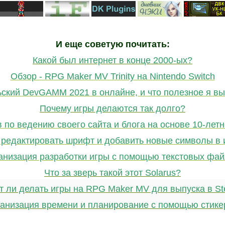
И еще советую почитать:
Какой был интернет в конце 2000-ых?
Обзор - RPG Maker MV Trinity на Nintendo Switch
ьский DevGAMM 2021 в онлайне, и что полезное я вы
Почему игры делаются так долго?
в по ведению своего сайта и блога на основе 10-летн
 редактировать шрифт и добавить новые символы в 
анизация разработки игры с помощью текстовых фай
Что за зверь такой этот Solarus?
т ли делать игры на RPG Maker MV для выпуска в S
анизация времени и планирование с помощью стике