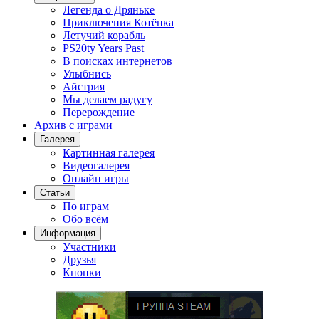
Легенда о Дряньке
Приключения Котёнка
Летучий корабль
PS20ty Years Past
В поисках интернетов
Улыбнись
Айстрия
Мы делаем радугу
Перерождение
Архив с играми
Галерея
Картинная галерея
Видеогалерея
Онлайн игры
Статьи
По играм
Обо всём
Информация
Участники
Друзья
Кнопки