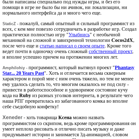
были написаны специально под нужды игры, и без его
помощи в игре не было бы ни ачивок, ни локализации, ни
нормального интерфейса да и много чего еще.
пожалуй, самый опытный и сильный программист из
StaticZ -
всех, с кем мне повезло сотрудничать в разработке игр. Создал
практически полностью игру "
Улыбнись
" с необычной
механикой на сложной и завихренной технологии
Cocos2dX
,
после чего еще и
статью написал о своем опыте
. Кроме того
ведет почти в одиночку очень сложный
собственный проект
,
и вполне успешно причем на протяжении многих лет.
программист, который вытянул проект "
Phantasy
Amphilohiy -
Star... 20 Years Past
". Хоть и отличается весьма скверным
характером и порой мне с ним очень тяжело, но тем не менее
ему удалось сделать то, что многим оказалось не под силу -
привести в работоспособное и удоворимое состояние кучу
кода на
Ruby
из разных уголков интернета, в результате чего
наша РПГ превратилась из забагованного комка во вполне
себе съедобную конфетку!
Xeneder -
хоть товарища
Ксена
можно назвать
программистом со скрипом, ведь кроме программирования он
умеет неплохо рисовать и отлично писать музыку и даже
придумывает истории и занимается 3д-анимацией, словом