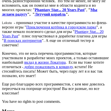
очень разносторонний человек. Но тем не менее, не могу не
вспомнить, как он помогал мне в области кодинга и во
многих проектах: "
Phantasy Star... 20 Years Past
",
"
Мы
делаем радугу
", "
Летучий корабль
".
-
принимал участие в качестве программиста во флеш-
Lekste
версии игры "
Приключения котёнка в городском парке
", а
также немало полезного сделал для игры "
Phantasy Star... 20
Years Past
"
плюс поучаствовал в доработке плагина для игры
"
В поисках интернетов
". А еще он отличный тестер и
советчик!
Конечно, это не весь перечень программистов, которые
участвовали в разработке моих проектов, а только оставившие
наибольший
вклад в жизни Локатора
. Если вы тоже хотите
отличиться -
добро пожаловать в команду
, кстати! Не
стесняйтесь писать! Может быть, через пару лет я и вас так
похвалю, кто знает!
Еще раз благодарю всех программистов, с кем мне довелось
пересечься на поприще игростроя! Вы все разные, но все
классные!
You have no rights to post comments.