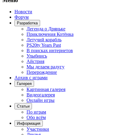
Меню
Новости
Форум
Разработка
Легенда о Дряньке
Приключения Котёнка
Летучий корабль
PS20ty Years Past
В поисках интернетов
Улыбнись
Айстрия
Мы делаем радугу
Перерождение
Архив с играми
Галерея
Картинная галерея
Видеогалерея
Онлайн игры
Статьи
По играм
Обо всём
Информация
Участники
Друзья