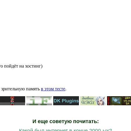
то пойдёт на хостинг)
ю зрительную память
в этом тесте
.
И еще советую почитать:
Какой был интернет в конце 2000-ых?