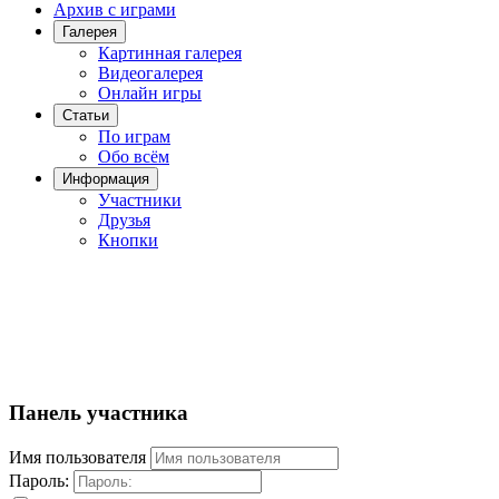
Архив с играми
Галерея
Картинная галерея
Видеогалерея
Онлайн игры
Статьи
По играм
Обо всём
Информация
Участники
Друзья
Кнопки
Панель участника
Имя пользователя
Пароль: