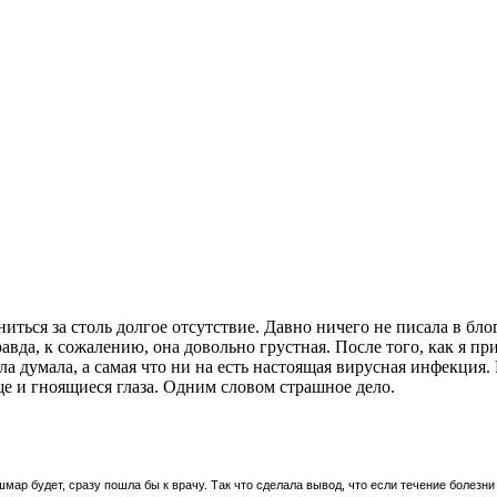
ься за столь долгое отсутствие. Давно ничего не писала в блоге
авда, к сожалению, она довольно грустная. После того, как я пр
ала думала, а самая что ни на есть настоящая вирусная инфекция
ще и гноящиеся глаза. Одним словом страшное дело.
ошмар будет, сразу пошла бы к врачу. Так что сделала вывод, что если течение болезн