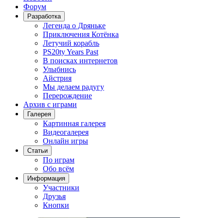
Форум
Разработка
Легенда о Дряньке
Приключения Котёнка
Летучий корабль
PS20ty Years Past
В поисках интернетов
Улыбнись
Айстрия
Мы делаем радугу
Перерождение
Архив с играми
Галерея
Картинная галерея
Видеогалерея
Онлайн игры
Статьи
По играм
Обо всём
Информация
Участники
Друзья
Кнопки