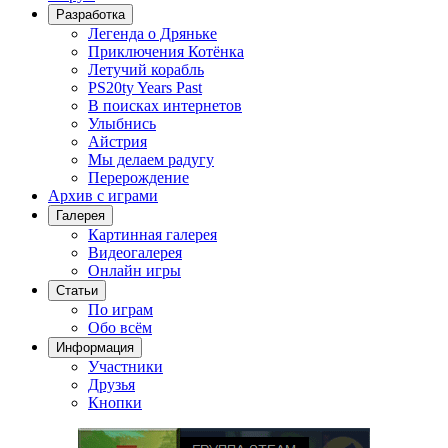
Разработка
Легенда о Дряньке
Приключения Котёнка
Летучий корабль
PS20ty Years Past
В поисках интернетов
Улыбнись
Айстрия
Мы делаем радугу
Перерождение
Архив с играми
Галерея
Картинная галерея
Видеогалерея
Онлайн игры
Статьи
По играм
Обо всём
Информация
Участники
Друзья
Кнопки