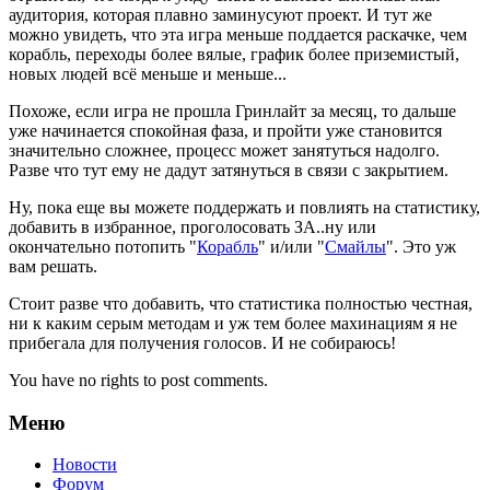
аудитория, которая плавно заминусуют проект. И тут же
можно увидеть, что эта игра меньше поддается раскачке, чем
корабль, переходы более вялые, график более приземистый,
новых людей всё меньше и меньше...
Похоже, если игра не прошла Гринлайт за месяц, то дальше
уже начинается спокойная фаза, и пройти уже становится
значительно сложнее, процесс может занятуться надолго.
Разве что тут ему не дадут затянуться в связи с закрытием.
Ну, пока еще вы можете поддержать и повлиять на статистику,
добавить в избранное, проголосовать ЗА..ну или
окончательно потопить "
Корабль
" и/или "
Смайлы
". Это уж
вам решать.
Стоит разве что добавить, что статистика полностью честная,
ни к каким серым методам и уж тем более махинациям я не
прибегала для получения голосов. И не собираюсь!
You have no rights to post comments.
Меню
Новости
Форум