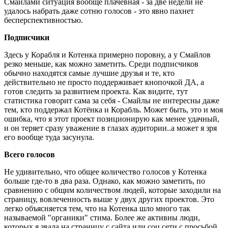
Смайлами ситуация вообще плачевная - за две недели не
удалось набрать даже сотню голосов - это явно пахнет
бесперспективностью.
Подписчики
Здесь у Корабля и Котенка примерно поровну, а у Смайлов
резко меньше, как можно заметить. Среди подписчиков
обычно находятся самые лучшие друзья и те, кто
действительно не просто поддерживает кнопочкой ДА, а
готов следить за развитием проекта. Как видите, тут
статистика говорит сама за себя - Смайлы не интересны даже
тем, кто поддержал Котёнка и Корабль. Может быть, это и моя
ошибка, что я этот проект позиционирую как менее удачный,
и он теряет сразу уважение в глазах аудитории..а может я зря
его вообще туда засунула.
Всего голосов
Не удивительно, что общее количество голосов у Котенка
больше где-то в два раза. Однако, как можно заметить, по
сравнению с общим количеством людей, которые заходили на
страницу, вовлеченность выше у двух других проектов. Это
легко объясняется тем, что на Котенка шло много так
называемой "органики" стима. Более же активны люди,
которых я звала на страницу с сайта или соц.сети с просьбой