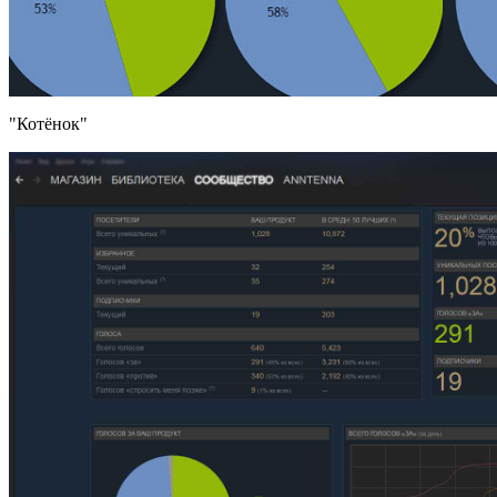
"Котёнок"