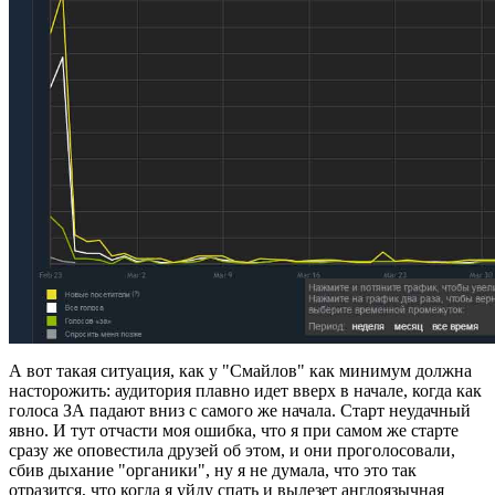
А вот такая ситуация, как у "Смайлов" как минимум должна
насторожить: аудитория плавно идет вверх в начале, когда как
голоса ЗА падают вниз с самого же начала. Старт неудачный
явно. И тут отчасти моя ошибка, что я при самом же старте
сразу же оповестила друзей об этом, и они проголосовали,
сбив дыхание "органики", ну я не думала, что это так
отразится, что когда я уйду спать и вылезет англоязычная