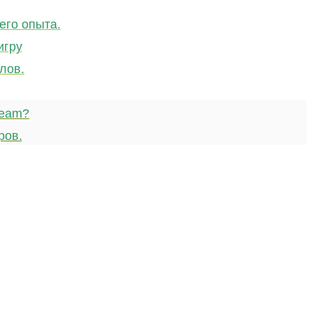
его опыта.
игру
лов.
team?
ров.