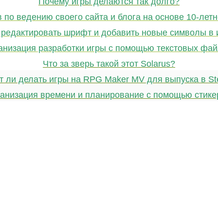
Почему игры делаются так долго?
в по ведению своего сайта и блога на основе 10-летн
 редактировать шрифт и добавить новые символы в 
анизация разработки игры с помощью текстовых фай
Что за зверь такой этот Solarus?
т ли делать игры на RPG Maker MV для выпуска в S
анизация времени и планирование с помощью стике