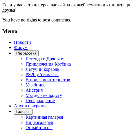
Если у вас есть интересные сайты схожей тематики - пишите, р
друзья!
You have no rights to post comments.
Меню
Новости
Форум
Разработка
Легенда о Дряньке
Приключения Котёнка
Летучий корабль
PS20ty Years Past
В поисках интернетов
Улыбнись
Айстрия
Мы делаем радугу
Перерождение
Архив с играми
Галерея
Картинная галерея
Видеогалерея
Онлайн игры