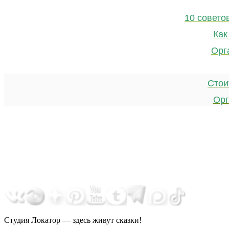
10 совето
Как
Орг
Стои
Орг
Студия Локатор — здесь живут сказки!