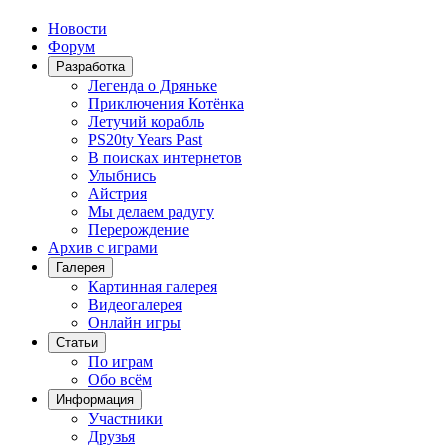
Новости
Форум
Разработка
Легенда о Дряньке
Приключения Котёнка
Летучий корабль
PS20ty Years Past
В поисках интернетов
Улыбнись
Айстрия
Мы делаем радугу
Перерождение
Архив с играми
Галерея
Картинная галерея
Видеогалерея
Онлайн игры
Статьи
По играм
Обо всём
Информация
Участники
Друзья