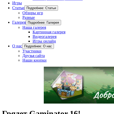
Игры
Статьи
Подробнее: Статьи
Обзоры игр
Разные
Галерея
Подробнее: Галерея
Наша галерея
Картинная галерея
Видеогалерея
Игры онлайн
О нас
Подробнее: О нас
Участники
Друзья сайта
Наши кнопки
Грядет Gaminator 16!