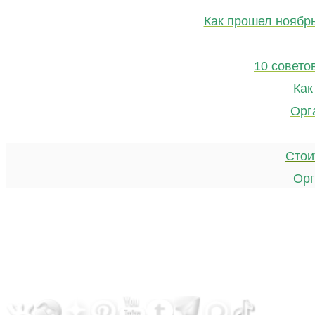
Как прошел ноябр
10 совето
Как
Орг
Стои
Орг