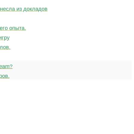
несла из докладов
его опыта.
игру
лов.
team?
ров.