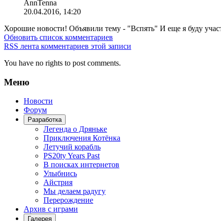
AnnTenna
20.04.2016, 14:20
Хорошие новости! Объявили тему - "Вспять" И еще я буду участ
Обновить список комментариев
RSS лента комментариев этой записи
You have no rights to post comments.
Меню
Новости
Форум
Разработка
Легенда о Дряньке
Приключения Котёнка
Летучий корабль
PS20ty Years Past
В поисках интернетов
Улыбнись
Айстрия
Мы делаем радугу
Перерождение
Архив с играми
Галерея