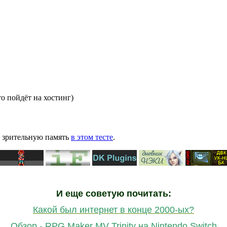
то пойдёт на хостинг)
ю зрительную память
в этом тесте
.
И еще советую почитать:
Какой был интернет в конце 2000-ых?
Обзор - RPG Maker MV Trinity на Nintendo Switch