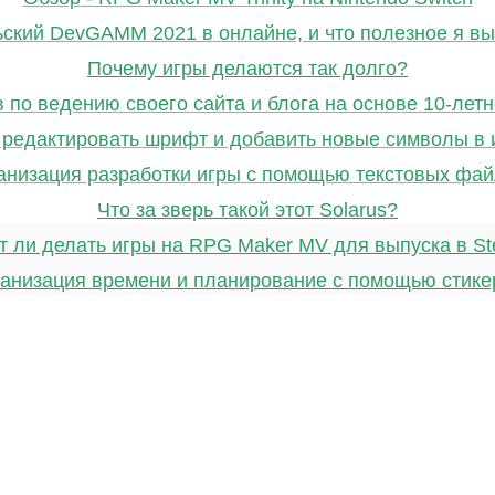
ьский DevGAMM 2021 в онлайне, и что полезное я вы
Почему игры делаются так долго?
в по ведению своего сайта и блога на основе 10-летн
 редактировать шрифт и добавить новые символы в 
анизация разработки игры с помощью текстовых фай
Что за зверь такой этот Solarus?
т ли делать игры на RPG Maker MV для выпуска в S
анизация времени и планирование с помощью стике