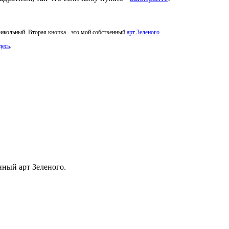
рикольный. Вторая кнопка - это мой собственный
арт Зеленого
.
десь
.
енный арт Зеленого.