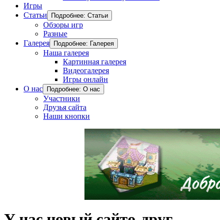
Игры
Статьи
Подробнее: Статьи
Обзоры игр
Разные
Галерея
Подробнее: Галерея
Наша галерея
Картинная галерея
Видеогалерея
Игры онлайн
О нас
Подробнее: О нас
Участники
Друзья сайта
Наши кнопки
У нас новый сайто-друг.