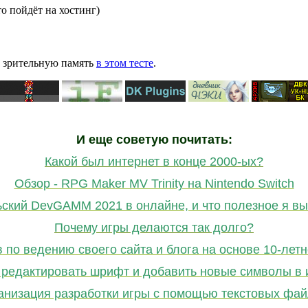
то пойдёт на хостинг)
ю зрительную память
в этом тесте
.
И еще советую почитать:
Какой был интернет в конце 2000-ых?
Обзор - RPG Maker MV Trinity на Nintendo Switch
ьский DevGAMM 2021 в онлайне, и что полезное я вы
Почему игры делаются так долго?
в по ведению своего сайта и блога на основе 10-летн
 редактировать шрифт и добавить новые символы в 
анизация разработки игры с помощью текстовых фай