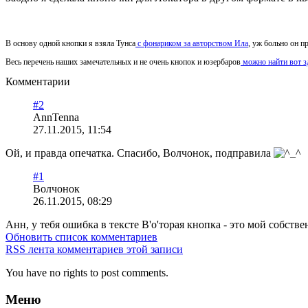
В основу одной кнопки я взяла Тунса
с фонариком за авторством Ила
, уж больно он п
Весь перечень наших замечательных и не очень кнопок и юзербаров
можно найти вот з
Комментарии
#2
AnnTenna
27.11.2015, 11:54
Ой, и правда опечатка. Спасибо, Волчонок, подправила
#1
Волчонок
26.11.2015, 08:29
Анн, у тебя ошибка в тексте В'о'торая кнопка - это мой собств
Обновить список комментариев
RSS лента комментариев этой записи
You have no rights to post comments.
Меню