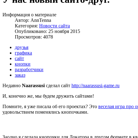
Информация о материале
Автор:
AnnTenna
Категория:
Новости сайта
Опубликовано: 25 ноября 2015
Просмотров: 4078
друзья
графика
сайт
кнопки
разработчики
заказ
Недавно
Naarassusi
сделал сайт
http://naarassusi-game.ru
И, конечно же, мы будем дружить сайтами!
Помните, я уже писала об его проектах? Это
веселая игра про 
удовольствием поменялись кнопочками.
Заодно я сделала кнопочки для Локатора в другом формате в кв