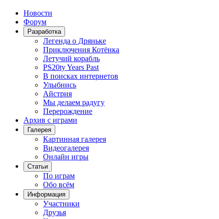
Новости
Форум
Разработка
Легенда о Дряньке
Приключения Котёнка
Летучий корабль
PS20ty Years Past
В поисках интернетов
Улыбнись
Айстрия
Мы делаем радугу
Перерождение
Архив с играми
Галерея
Картинная галерея
Видеогалерея
Онлайн игры
Статьи
По играм
Обо всём
Информация
Участники
Друзья