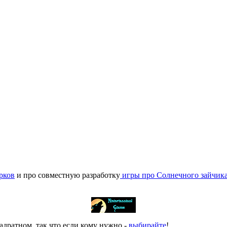
орков
и про совместную разработку
игры про Солнечного зайчик
адратном, так что если кому нужно -
выбирайте
!