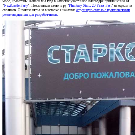
море, красотень! Попали мы туда в качестве участников благодаря приглашению от
"
NextCastle Party
". Показывали свою игру "
Phantasy Star... 20 Years Past
" на одном из
столиков. О показе игры на выставке я накатала
отдельную статью с практическими
рекомендациями для разработчиков.