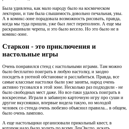
Была удивлена, как мало народу было на космическом
лектории, и там была слышимость довольно печальная, увы.
А в комикс-зоне порадовала возможность рисовать, правда,
когда мы туда пришли, уже был лист переполнен. А еще мы
раскрашивали черепа, и это было весело. Но это было не в
комикс-зоне.
Старкон - это приключения и
настольные игры
Очень понравился стенд с настольными играми. Там можно
было бесплатно поиграть в любую настолку, и заодно
посидеть в уютной обстановке и расслабиться. Правда, все
самые классные настолки были уже заняты, народ очень
активно тусовался в этой зоне. Несколько раз подходили - не
было свободных мест даже. Но все-таки удалось поиграть в
воскресенье. Играли в забавную карточную игру про суши и
другие вкусняшки, впервые видела такую, но молодой
человек со стенда очень любезно объяснил правила... в общем,
было очень лампово.
А еще настольщики организовали прикольный квест, в
котором надо было ходить по всему ЛенЭкспо, искать