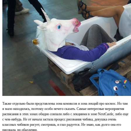
Также отдельно были представлены зона комиксов и зона лекций про космос. Но там
я мало находилась, поэтому особо нечего сказать. Самые интересные мероприятия
расписания в этих зонах обидно совпали либо с лекциями в зоне NextCastle, либо еще
с чем-нибудь. Не от начала застала процесс рисования чибика, девушка очень
классных чибиков рисует, смотришь, и глаз радуется. Не знаю, как долго она его
рисовала, но обалденно.