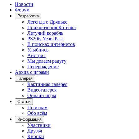
Новости
Форум
Разработка
Легенда о Дряньке
Приключения Котёнка
Летучий корабль
PS20ty Years Past
В поисках интернетов
Улыбнись
Айстрия
Мы делаем радугу
Перерождение
Архив с играми
Галерея
Картинная галерея
Видеогалерея
Онлайн игры
Статьи
По играм
Обо всём
Информация
Участники
Друзья
Кнопки