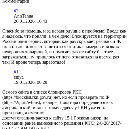
Комментарии
#2
AnnTenna
26.01.2026, 16:43
Спасибо за помощь, и за неравнодушие к проблеме) Вроде как
я надеюсь, что поняли, в чем дело! Блокируется на территории
России один сервис, который как раз скрывает реальный IP,
но и он же помогает защититься от атак спамеров и всяких
нехороших товарищей, и помогает также сайту быстрее
загружаться...ну пришлось от него отказаться на время, раз
так( И вроде теперь заработало!
#1
eniya
19.01.2026, 06:28
Самого сайта в списке блокировок РКН
(https://blocklist.rkn.gov.ru) нет, но если проверять по IP
(https://2ip.ru/whois), то адрес Локатора определяется как
американский, и вот к этому адресу у РКН уже есть
претензии, а именно:
доступ ограничивается к сайту 15.1 Роскомнадзор, на
основании ранее вынесенного решения (ФНС) 2-6-20/ 2017-
05-17-77-АИ 19.05.2017