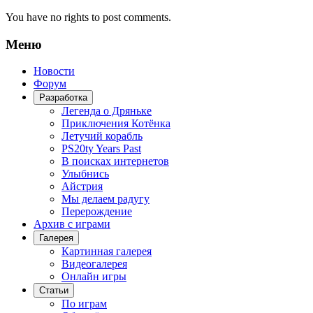
You have no rights to post comments.
Меню
Новости
Форум
Разработка
Легенда о Дряньке
Приключения Котёнка
Летучий корабль
PS20ty Years Past
В поисках интернетов
Улыбнись
Айстрия
Мы делаем радугу
Перерождение
Архив с играми
Галерея
Картинная галерея
Видеогалерея
Онлайн игры
Статьи
По играм