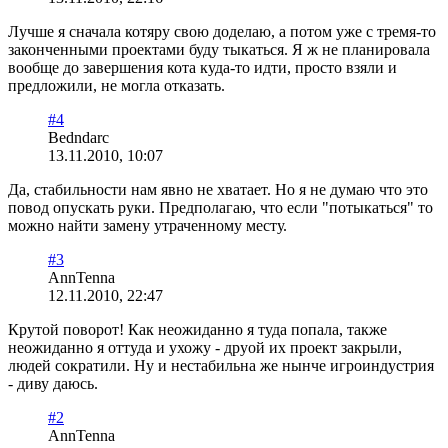
Лучше я сначала котяру свою доделаю, а потом уже с тремя-то
законченными проектами буду тыкаться. Я ж не планировала
вообще до завершения кота куда-то идти, просто взяли и
предложили, не могла отказать.
#4
Bedndarc
13.11.2010, 10:07
Да, стабильности нам явно не хватает. Но я не думаю что это
повод опускать руки. Предполагаю, что если "потыкаться" то
можно найти замену утраченному месту.
#3
AnnTenna
12.11.2010, 22:47
Крутой поворот! Как неожиданно я туда попала, также
неожиданно я оттуда и ухожу - друой их проект закрыли,
людей сократили. Ну и нестабильна же нынче игроиндустрия
- диву даюсь.
#2
AnnTenna