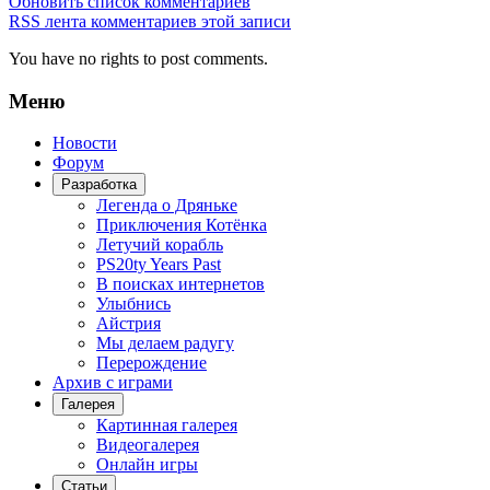
Обновить список комментариев
RSS лента комментариев этой записи
You have no rights to post comments.
Меню
Новости
Форум
Разработка
Легенда о Дряньке
Приключения Котёнка
Летучий корабль
PS20ty Years Past
В поисках интернетов
Улыбнись
Айстрия
Мы делаем радугу
Перерождение
Архив с играми
Галерея
Картинная галерея
Видеогалерея
Онлайн игры
Статьи