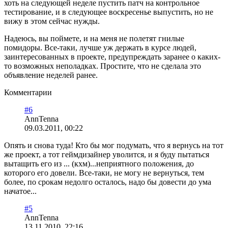
хоть на следующей неделе пустить патч на контрольное
тестирование, и в следующее воскресенье выпустить, но не
вижу в этом сейчас нужды.
Надеюсь, вы поймете, и на меня не полетят гнилые
помидоры. Все-таки, лучше уж держать в курсе людей,
заинтересованных в проекте, предупреждать заранее о каких-
то возможных неполадках. Простите, что не сделала это
объявление неделей ранее.
Комментарии
#6
AnnTenna
09.03.2011, 00:22
Опять и снова туда! Кто бы мог подумать, что я вернусь на тот
же проект, а тот геймдизайнер уволится, и я буду пытаться
вытащить его из ... (кхм)...неприятного положения, до
которого его довели. Все-таки, не могу не вернуться, тем
более, по срокам недолго осталось, надо бы довести до ума
начатое...
#5
AnnTenna
13.11.2010, 22:16