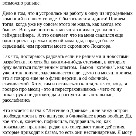
возможно раньше.
Дело в том, что я устроилась на работу в одну из игродельных
компаний в нашем городе. Сбылась мечта идиота! Причем
тогда, когда уже ну совсем этого не ждала, как всегда это
бывает. Вот уже почти как месяц я занимаю должность
геймдизайнера. А это означает, что на меня свалился еще
один проект в рамках другой команды, гораздо более
серьезный, чем проекты моего скромного Локатора.
Так что, постараюсь радовать если не релизами и новостями
разработки, то хотя бы какими-нибудь статьями, в которых
буду делиться полученным опытом. Выход "котёнка", как вы
уже и так поняли, задерживается еще где-то на месяц, причем,
это я говорю еще не о флеш-версии, а об обычной,
скачиваемой. Хотя, там и осталась-то капля, так что, когда я
гооврю про месяц - это я перестраховываюсь - чего-то ну
никак руки не доходят, да и распустились остальные,
расслабились.
Что касается патча к "Легенде о Дряньке", я не вижу острой
необходимости в его выпуске в ближайшее время вообще. Да,
кое-что, я, конечно, пофиксила, подправила, но, как
показывает практика, редко кто совершает такие действия,
которые приводят к багам, то есть они нестандартные. Я могу