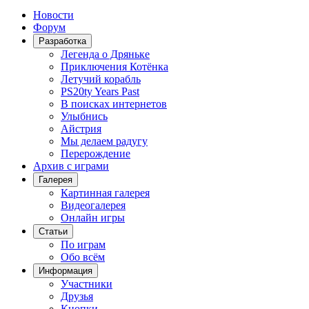
Новости
Форум
Разработка
Легенда о Дряньке
Приключения Котёнка
Летучий корабль
PS20ty Years Past
В поисках интернетов
Улыбнись
Айстрия
Мы делаем радугу
Перерождение
Архив с играми
Галерея
Картинная галерея
Видеогалерея
Онлайн игры
Статьи
По играм
Обо всём
Информация
Участники
Друзья
Кнопки