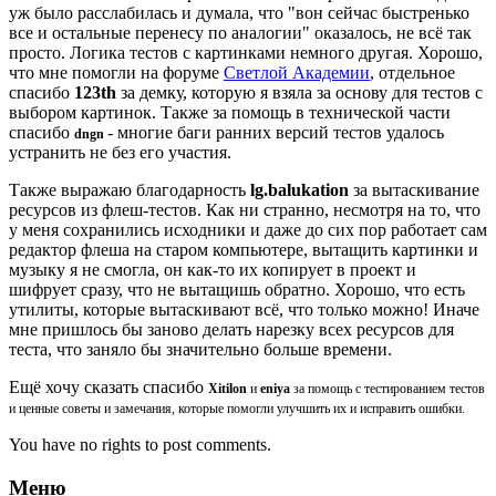
уж было расслабилась и думала, что "вон сейчас быстренько
все и остальные перенесу по аналогии" оказалось, не всё так
просто. Логика тестов с картинками немного другая. Хорошо,
что мне помогли на форуме
Светлой Академии
, отдельное
спасибо
123th
за демку, которую я взяла за основу для тестов с
выбором картинок. Также за помощь в технической части
спасибо
- многие баги ранних версий тестов удалось
dngn
устранить не без его участия.
Также выражаю благодарность
lg.balukation
за вытаскивание
ресурсов из флеш-тестов. Как ни странно, несмотря на то, что
у меня сохранились исходники и даже до сих пор работает сам
редактор флеша на старом компьютере, вытащить картинки и
музыку я не смогла, он как-то их копирует в проект и
шифрует сразу, что не вытащишь обратно. Хорошо, что есть
утилиты, которые вытаскивают всё, что только можно! Иначе
мне пришлось бы заново делать нарезку всех ресурсов для
теста, что заняло бы значительно больше времени.
Ещё хочу сказать спасибо
Xitilon
и
eniya
за помощь с тестированием тестов
и ценные советы и замечания, которые помогли улучшить их и исправить ошибки.
You have no rights to post comments.
Меню