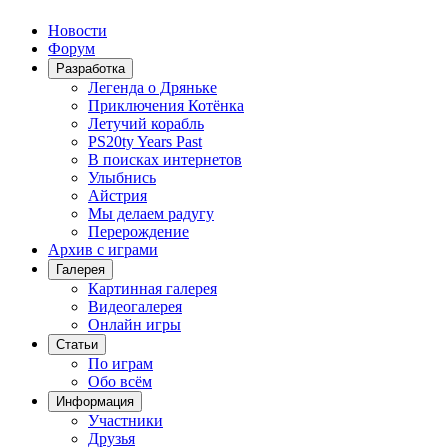
Новости
Форум
Разработка
Легенда о Дряньке
Приключения Котёнка
Летучий корабль
PS20ty Years Past
В поисках интернетов
Улыбнись
Айстрия
Мы делаем радугу
Перерождение
Архив с играми
Галерея
Картинная галерея
Видеогалерея
Онлайн игры
Статьи
По играм
Обо всём
Информация
Участники
Друзья