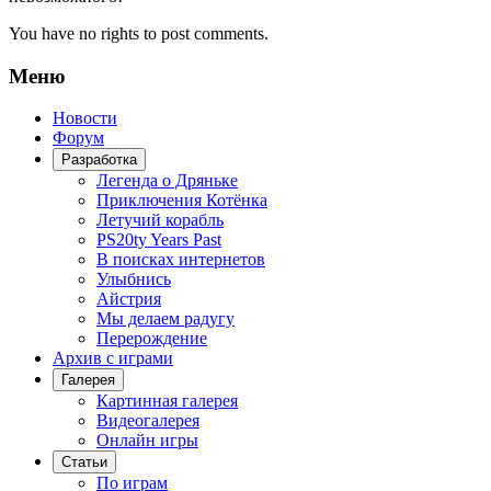
You have no rights to post comments.
Меню
Новости
Форум
Разработка
Легенда о Дряньке
Приключения Котёнка
Летучий корабль
PS20ty Years Past
В поисках интернетов
Улыбнись
Айстрия
Мы делаем радугу
Перерождение
Архив с играми
Галерея
Картинная галерея
Видеогалерея
Онлайн игры
Статьи
По играм