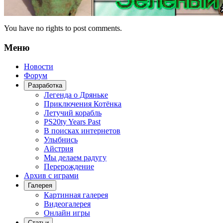
You have no rights to post comments.
Меню
Новости
Форум
Разработка
Легенда о Дряньке
Приключения Котёнка
Летучий корабль
PS20ty Years Past
В поисках интернетов
Улыбнись
Айстрия
Мы делаем радугу
Перерождение
Архив с играми
Галерея
Картинная галерея
Видеогалерея
Онлайн игры
Статьи